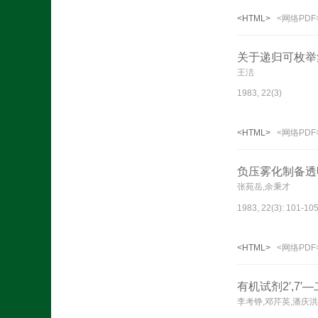
<HTML>
<网络PDF
关于递归可枚举
王洁
1983, 22(3)
<HTML>
<网络PDF
负压雾化制备透
张苑岳,余秉才
1983, 22(3): 101-105
<HTML>
<网络PDF
有机试剂2′,7
李考铮,邓芹英,潘庆洪