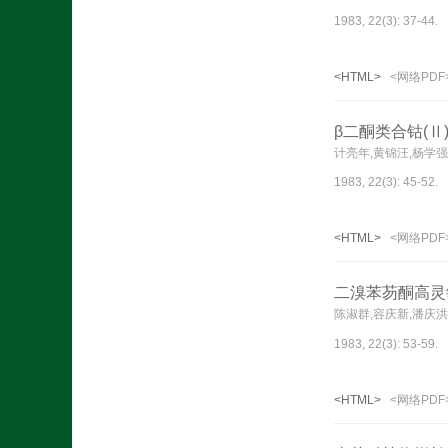
1983, 22(3): 37-44.
<HTML>
<网络PDF
β二酮类合钴(
计亮年,黄锦汪,杨学强
1983, 22(3): 45-52.
<HTML>
<网络PDF
二溴苯芴酮高灵
陈淑群,容庆新,潘庆洪
1983, 22(3): 53-59.
<HTML>
<网络PDF