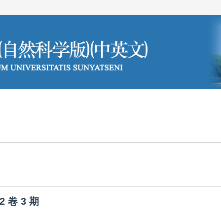
编委会
投稿须知
2
卷
3
期