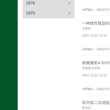
1976
<HTML>
<网络PDF
1975
一种线性规划问
关履泰
1983, 22(3): 25-32.
<HTML>
<网络PDF
射频溅射a-Si:
章佩娴,朱琼瑞
1983, 22(3): 33-36.
<HTML>
<网络PDF
非共线二次谐波
黄祯启