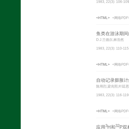
1983, 22(3): 106-109
<HTML>
<网络PDF
鱼类在游泳期间
D.J.兰德尔,林浩然
1983, 22(3): 110-115
<HTML>
<网络PDF
自动记录膨胀计
陈用烈,梁兆熙,叶廷恩
1983, 22(3): 116-119
<HTML>
<网络PDF
3
32
应用
H和
P双