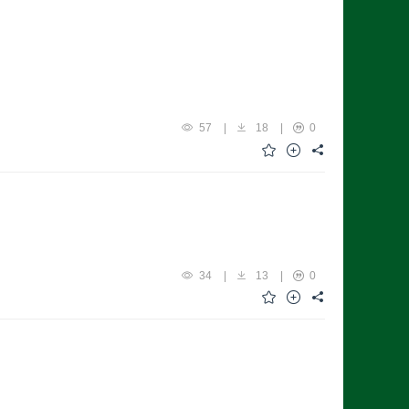
57
|
18
|
0
34
|
13
|
0