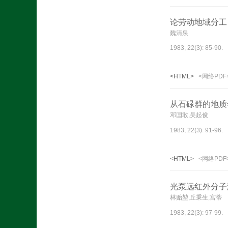
论劳动地域分工
魏清泉
1983, 22(3): 85-90.
<HTML>
<网络PDF
从石碌群的地质年
邓国敢,吴起俊
1983, 22(3): 91-96.
<HTML>
<网络PDF
光泵远红外分子
林贻堃,丘秉生,宫蒂
1983, 22(3): 97-99.