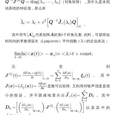
−
1
(
0
)
（对角矩阵），其中
是未扰
Q
-
1
J
(
0
)
Q
=
d
i
a
=
g
λ
d
1
i
a
,
⋯
g
(
,
λ
n
,
⋯
,
)
λ
i
Q
J
Q
λ
λ
λ
1
n
i
动系统的特征值，那么有
[
]
¯
˜
−
1
2
=
λ
¯
i
=
+
λ
i
+
ε
2
Q
-
1
J
˜
c
λ
(
i
Q
i
i
)
λ
λ
ε
Q
J
λ
Q
，
i
i
c
i
i
i
其中符号
代表矩阵
的第
个对角元素. 此时，可获得短
[
A
i
i
]
A
i
A
A
i
i
i
时间内的李雅谱诺夫（Lyapunov）平均指数
的近似表达：
<
λ
>
λ
l
i
m
l
n
|
<
l
i
m
(
t
)
→
>
0
l
−
n
x
t
-
x
s
|
≈
≈
λ
<
t
+
c
o
>
n
s
t
.
+
c
o
n
s
t
.
x
t
x
λ
t
s
→
0
t
注意
到
n
∑
∣
∣
∂
(
+
(
)
)
∂
(
)
J
x
ε
ξ
t
J
x
(
1
)
， 其中
J
1
t
=
∂
(
J
x
)
s
=
+
ε
ξ
t
∂
ε
ε
=
0
=
∑
k
=
1
n
∂
=
J
x
∂
x
k
x
=
x
s
ξ
k
t
(
)
s
J
t
ξ
t
∣
∣
k
∂
∂
ε
x
=
0
=
ε
x
x
k
s
=
1
k
∂
(
)
f
x
是雅可比矩阵. 又利用对噪声强度是很
J
x
(
=
J
i
)
j
x
=
=
∂
(
f
x
∂
x
(
)
)
=
J
x
J
x
i
j
∂
x
n
∑
ˆ
小的假设， 并不困难地显示出
， 其中
J
^
c
s
(
=
∑
)
=
k
=
1
n
D
k
J
s
D
c
k
=
1
k
[
(
)
(
)
]
∣
∣
∂
(
)
∂
(
)
J
x
J
x
(
0
)
以及其中的
D
k
=
∂
=
J
i
j
x
∂
x
k
x
=
x
s
⋅
J
0
⋅
∂
J
i
j
x
∂
⋅
x
k
x
=
x
⋅
s
i
j
i
j
D
J
∣
∣
k
∂
∂
x
x
=
=
x
x
x
x
k
k
s
s