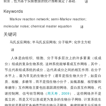
前景，也为基于实验数据的统计推断奠定了基础.
译
Keywords
Markov reaction network;
semi-Markov reaction;
molecular noise;
chemical master equation
译
关键词
马氏反应网络;
半马氏反应网络;
分子噪声;
化学主方程
译
人体是由组织、细胞、分子等多层次上的许多要素（或成
分）组成的复杂生物系统. 这种系统能够看成互作网络，其中，
节点代表组成系统的成分，边代表成分之间的相互作用. 在分子
水平上，最为常见的生物分
子（通常是指生物大分子，如蛋白
质、核酸、多糖等，而不是指生物小分子，如氨基酸、核苷酸和
单糖等）互作网络主要包括基因调控网络、蛋白质互作网络、代
谢控制网、信号转导网络（
周天寿，2009
），这些网络并不是
孤立的，而是又可以形成更为复杂的生物分子网络. 计算系统生
物学就是要研究各种类型的生物分子网络，构建能够充分反映生