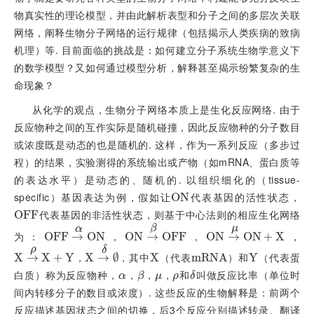
物真实性的理论模型，并由此解析表型和分子之间的多层次关联
网络，阐释生物分子网络的运行规律（包括揭示人类疾病的致病
机理）等. 目前面临的挑战是：如何建立分子系统生物学意义下
的数学模型？又如何通过模型分析，解释甚至揭示纷繁复杂的生
命现象？
从化学的观点，生物分子网络本质上是生化反应网络. 由于
反应物种之间的互作实际是随机碰撞，因此反应物种的分子数目
或浓度既是动态的也是随机的. 这样，作为一系列反应（多步过
程）的结果，实验测得的系统输出或产物（如mRNA、蛋白质等
的表达水平）是动态的、随机的. 以组织细化的（tissue-
specific）基因表达为例，假如让
代表基因的活性状态，
O
O
N
N
代表基因的非活性状态，则基于中心法则的相应生化网络
O
O
F
F
F
F
μ
β
α
为：
，
，
，
O
O
F
F
F
F
→
→
α
O
O
N
N
O
O
N
N
→
→
β
O
O
F
F
F
F
O
O
N
N
→
→
μ
O
O
N
N
+
X
+
X
ρ
δ
，
，其中
（代表
）和
（代表蛋
X
X
→
→
ρ
X
X
+
Y
+
Y
X
X
→
→
δ
∅
∅
X
X
m
m
R
R
N
N
A
A
Y
Y
白质）称为反应物种，
，
，
，
和
叫做反应比率（单位时
α
β
μ
ρ
δ
α
β
μ
ρ
δ
间内转移分子的数目或浓度）. 这些反应的生物解释是：前两个
反应描述基因状态之间的切换，后3个反应分别描述转录、翻译