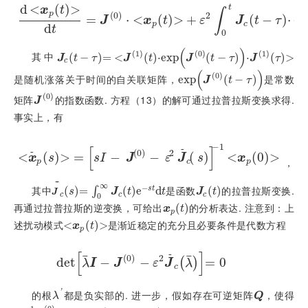
d
<
(
)
>
t
x
t
∫
p
(
0
)
2
=
d
x
p
⋅
t
d
<
t
=
J
(
0
(
)
⋅
x
)
p
>
t
+
+
ε
2
∫
0
t
J
c
t
-
τ
⋅
x
p
(
τ
d
−
τ
)
⋅
<
J
x
t
ε
J
t
τ
p
c
d
t
0
(
)
(
1
)
(
0
)
(
1
)
其中
J
c
t
(
-
τ
=
−
J
(
1
)
)
t
=
⋅
e
x
<
p
J
(
0
)
t
-
(
τ
⋅
J
)
(
⋅
1
e
)
x
τ
p
(
−
)
⋅
(
)
>
J
t
τ
J
t
J
t
τ
J
τ
c
(
)
(
0
)
是随机涨落关于时间的自关联矩阵，
是常数
e
e
x
x
p
p
J
(
0
)
t
-
τ
(
−
)
J
t
τ
(
0
)
矩阵
的指数函数. 方程（13）的解可通过拉普拉斯变换求得.
J
(
0
)
J
事实上，有
−
1
[
]
˜
(
0
)
2
<
(
)
>
=
x
˜
p
s
=
−
s
I
-
J
(
0
)
-
ε
−
2
J
˜
c
s
-
1
(
x
p
0
)
<
(
0
)
>
˜
x
s
s
I
J
ε
J
s
x
，
p
c
p
˜
∞
−
其中
是函数
的拉普拉斯变换.
s
t
J
˜
c
(
s
=
)
∫
0
=
∞
J
c
t
e
-
s
t
d
(
t
)
e
d
J
c
t
(
)
∫
s
J
t
t
J
t
J
c
c
c
0
再通过拉普拉斯的逆变换，可给出
的分析表达. 注意到：上
x
p
t
(
)
x
t
p
述扰动模式
是渐近稳定的充分且必要条件是代数方程
<
x
p
t
(
)
>
x
t
p
[
]
¯
¯
˜
(
0
)
2
d
e
t
d
e
−
t
λ
¯
I
-
J
(
0
)
-
−
ε
2
J
˜
c
λ
¯
=
0
=
0
(
)
λ
I
J
ε
J
λ
c
'
的根
都是负实部的. 进一步，假如存在可逆矩阵
，使得
λ
'
Q
λ
Q