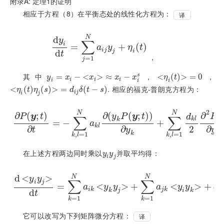
附录A: 定理1的证明
相应于方程（8）在平衡态处的线性化方程为：
译
N
d
y
∑
i
d
y
=
i
d
t
=
∑
j
=
1
N
a
i
j
y
+
j
+
η
i
t
(
)
a
y
η
t
i
j
j
i
d
t
，
=
1
j
其中
，
，
y
i
=
x
=
i
-
x
i
≈
x
−
i
-
x
<
i
s
>
≈
−
<
η
i
t
=
0
(
)
>
=
0
s
y
x
x
x
x
η
t
i
i
i
i
i
i
. 相应的福克-普朗克方程为：
<
η
i
t
η
j
s
(
=
)
d
i
j
δ
(
t
-
s
)
>
=
(
−
)
η
t
η
s
d
δ
t
s
i
j
i
j
2
N
N
∂
(
;
)
∂
(
(
;
)
)
∂
(
P
y
t
y
P
y
t
P
d
∑
∑
k
l
k
∂
P
y
;
t
∂
t
=
=
-
∑
−
k
,
l
=
1
N
a
k
l
∂
y
k
P
y
;
t
∂
y
k
+
∑
k
,
l
=
1
+
N
d
k
l
2
∂
2
P
y
;
t
∂
y
k
∂
y
a
k
l
∂
∂
2
∂
t
y
y
k
k
,
=
1
,
=
1
k
l
k
l
在上述方程两边同时乘以
并取平均得：
y
i
y
j
y
y
i
j
d
<
>
N
N
y
y
∑
∑
i
j
d
y
i
=
y
j
d
t
=
∑
k
=
1
N
<
a
i
k
y
k
y
>
j
+
∑
+
k
=
1
N
a
j
k
y
i
y
<
k
+
d
i
j
>
+
a
y
y
a
y
y
d
i
k
j
k
i
j
k
j
i
k
d
t
=
1
=
1
k
k
它可以改写为下列矩阵微分方程：
译