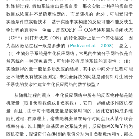
和降解过程. 假如系统输出是蛋白质，那么实验上测得的蛋白质
数目或浓度并不是确定性定的、而是随机的. 此外，可能受限于
实验条件或实验技术，基于实验事实构建的反应可能不能反映生
α
物过程的真实性，例如，反应
描述基因从关闭状态
O
O
F
F
F
F
→
→
α
O
O
N
N
（OFF）到打开状态（ON）的转化实际上是一个简化描述，因
为基因激活过程一般是多步的（
Pedrza et al.，2008
）. 总之，
（i）生物分子系统是生化反应网络，常见的生物分子网络仅是自
然系统的一种形象表示，可能并没有反映系统的真实性；（ii）
实验测得的量一般是多步反应的结果，其中的中间分子过程可能
还不能或没有被实验测定. 未完全解决的问题是如何针对生物分
子系统的复杂性建立生化反应网络的数学模型？
从随机过程的观点，生化反应网络中所有的反应物种都是随
机变量（取非负整数值或非负实数），它们一起组成多维随机变
量. 而且，由于每个随机变量是依赖时间的，因此它们构成多维
随机过程. 在原理上，这些随机变量在每个时间点服从某个联合
概率分布. 以上面的单基因表达系统为例，反应物种
和
均为
X
X
Y
Y
随机变量，假设它们在
时刻的取值分别为非负整数
和
，那么
t
m
n
t
m
n