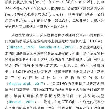
系统的状态集为
，其中
{
m
(
,
n
,
0
≤
)
m
|
≤
0
M
,
≤
0
≤
n
≤
N
≤
,
0
≤
≤
}
m
n
m
M
n
N
和
分别为
和
的最大可能的取值. 若记在
时刻的系统状态
M
N
X
X
Y
Y
t
M
N
t
的联合概率分布为
， 则关注的问题是：如何
(
m
,
n
,
)
P
m
(
,
n
;
,
t
;
)
m
n
P
m
n
t
通过分析
的各阶矩（如原点矩、二项矩等），揭示分
P
m
(
,
n
;
,
t
;
)
P
m
n
t
子噪声对基因表达水平影响的本质机制？
从物理学的观点，反应物种这种多维随机变量在不同时间点
的取值能够看成是在多维网格上的连续时间随机行走（CTRW）
（
Gillespie，1978
；
Masuda et al.，2017
）. 尽管这种随机行
走的规则是由反应网络中的各反应决定的，但由于除了反应物种
的取值是随机外且由于这些反应的发生也是随机的，因此网格上
的CTRW可能有不同的行走方式. 一般地，CTRW可以分成两
类：主动CTRW和被动CTRW，依赖于随机行走者是否是主动更
新它的旅行还是被动地遵循原有的运动
（
Masuda et al.，2017
）. 主动CTRW的突出特点是状态内部
等待时间需更新，而被动CTRW的特点是状态内部等待时间不更
新，等待时间依赖于最新的激活时间，如排队论模型
（
Jia et al.，2011
）. 一般地，主动CTRW由一个给定的概率分
布产生内部事件等待时间，适合于过程分析，而被动CTRW利用