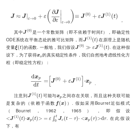
∂
∣
(
)
J
(
0
)
(
1
)
≈
|
J
≈
J
ε
+
→
0
+
ε
∂
J
∂
ε
ε
→
0
≡
≡
J
(
0
)
+
ε
J
+
(
1
)
t
(
)
∣
J
J
ε
J
ε
J
t
→
0
∣
ε
∂
，
ε
→
0
ε
(
0
)
其中
是一个常数矩阵（即不依赖于时间
），即确定性
J
(
0
)
t
J
t
(
1
)
ODE系统在平衡态处的雅可比矩阵，而
在原理上是随机
J
(
1
)
t
(
)
J
t
(
0
)
(
1
)
变量
的函数. 一般地，我们假设
. 在这种假
ξ
t
(
)
J
(
0
)
≫
≫
ε
J
(
1
)
t
(
)
ξ
t
J
ε
J
t
设下，为了获得
的真实稳定性条件，我们自然地考虑线性化方
x
s
x
s
程（即稳定性方程）：
d
x
[
]
p
(
0
)
(
1
)
d
x
=
p
d
t
=
J
(
0
)
+
+
ε
J
(
1
)
⋅
x
p
⋅
J
ε
J
x
 .
p
d
t
(
1
)
注意到
可能与
之间存在关联，而且这种关联可能
J
(
1
)
t
(
)
x
p
J
t
x
p
是复杂的（依赖于函数
）. 假如采用Bourret近似模式
f
x
(
)
f
x
（Bourret，1962，1965），即假设
t
(
1
)
. 在此假设
<
J
1
t
⋅
x
p
t
=
(
ε
)
∫
⋅
0
t
J
c
(
t
-
τ
)
⋅
>
x
p
=
τ
d
τ
(
−
)
⋅
<
(
)
>
d
∫
J
t
x
t
ε
J
t
τ
x
τ
τ
p
c
p
0
下，有