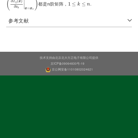
(
)
∣
∂
(
)
J
x
都是
阶矩阵，
.
∂
J
i
j
x
∂
x
k
x
=
x
s
n
1
1
≤
≤
k
≤
n
≤
i
j
n
k
n
∣
∂
x
=
x
x
k
s
参考文献
技术支持由北京北大方正电子有限公司提供
京ICP备09064830号-19
京公网安备11010802024621