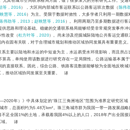
。尤其在城市空间联系格局方面，做了很多深入的分析研究工作。交通
洁等，2016
），大区间内部城市客运联系以公路客运班次数据（
陈伟劲
映慧等，2016
）为主。受限于数据时效性，大多学者只利用一期数据
陈伟劲等，2013
；
赵映慧等，2016
）。利用两期乃至多期数据进行客
提供思路和理论基础。稳健的交通联系格局能够经受非常规突发事件冲
本性改变（
杜方叶等，2020
）。尚未涉及挖掘城际陆地公共客运交通联
间内在固有关联，对于合理城市规划和推动区域协同发展具有重要意义
联系主要以陆地和水运的中短途为主，水运易受水环境影响，而且所占
不算高，单纯使用该数据进行研究存在一定局限性。公路运输基本属于“
间的直接联系。因此，综合公路、铁路客流数据能够较为全面地反映城
工，推动区域协同发展至关重要。
译
—2020年）》中具体划定的“珠江三角洲地区”范围为准界定研究区
市，总面积约为5.48万km²。珠三角城市群为我国一带一路发展战
足全国1%的土地，承载着我国4%以上的人口，2018年产出全国接
区域。
译