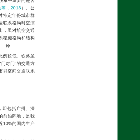
联系中重要的是客
等，2013
）、公
对特定年份城市群
运联系格局时空演
击，虽对航空交通
系稳健格局和结构
。
译
比例较低。铁路虽
门对门”的交通方
市群空间交通联系
域，即包括广州、深
略的前沿阵地，是我
近10%的国内生产