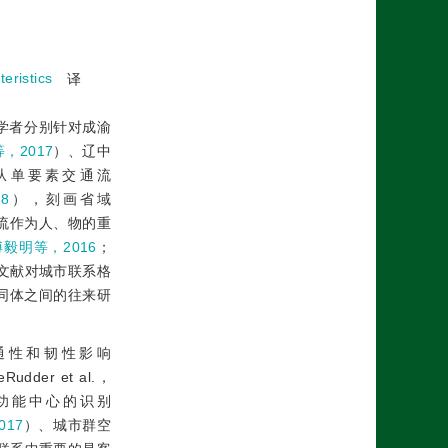
eristics
译
学者分别针对成渝
，2017
）、辽中
从单要素交通流
8
），刻画省域
流作为人、物的重
傅毅明等，2016
；
文献对城市联系格
同体之间的往来研
通性和韧性影响
Rudder et al.，
功能中心的识别
17
）、城市群空