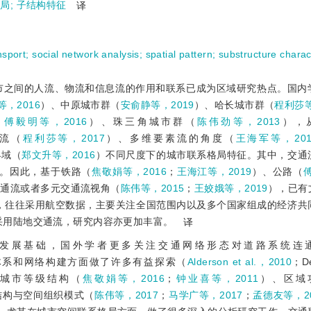
格局
;
子结构特征
译
nsport
;
social network analysis
;
spatial pattern
;
substructure charact
市之间的人流、物流和信息流的作用和联系已成为区域研究热点。国内
等，2016
）、中原城市群（
安俞静等，2019
）、哈长城市群（
程利莎等
（
傅毅明等，2016
）、珠三角城市群（
陈伟劲等，2013
），
流（
程利莎等，2017
）、多维要素流的角度（
王海军等，201
县域（
郑文升等，2016
）不同尺度下的城市联系格局特征。其中，交通
。因此，基于铁路（
焦敬娟等，2016
；
王海江等，2019
）、公路（
交通流或者多元交通流视角（
陈伟等，2015
；
王姣娥等，2019
），已有
，往往采用航空数据，主要关注全国范围内以及多个国家组成的经济共
采用陆地交通流，研究内容亦更加丰富。
译
发展基础，国外学者更多关注交通网络形态对道路系统连
体系和网络构建方面做了许多有益探索（
Alderson et al.，2010
；De
行城市等级结构（
焦敬娟等，2016
；
钟业喜等，2011
）、区域
结构与空间组织模式（
陈伟等，2017
；
马学广等，2017
；
孟德友等，20