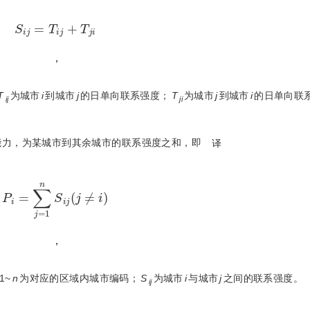
S
i
j
=
T
i
j
+
T
j
i
 ，
T
为城市
i
到城市
j
的日单向联系强度；
T
为城市
j
到城市
i
的日单向联
ij
ji
能力，为某城市到其余城市的联系强度之和，即
译
P
i
=
∑
j
=
1
n
S
i
j
(
j
≠
i
)
 ，
1~
n
为对应的区域内城市编码；
S
为城市
i
与城市
j
之间的联系强度。
ij