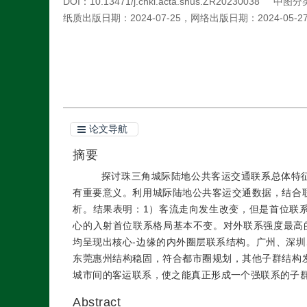
DOI：
10.13471/j.cnki.acta.snus.ZR20230038
中图分
纸质出版日期：
2024-07-25
，
网络出版日期：
2024-05-2
引用本文
阅读全文PDF
论文导航
摘要
探讨珠三角城际陆地公共客运交通联系总体特
有重要意义。利用城际陆地公共客运交通数据，结合
析。结果表明：1）客流走向发生改变，但是首位联
心的入射首位联系格局基本不变。对外联系强度最高
均呈现出核心-边缘的内外圈层联系结构。广州、深
东莞惠州结构稳固，符合都市圈规划，其他子群结构
城市间的客运联系，使之能真正形成一个强联系的子
Abstract