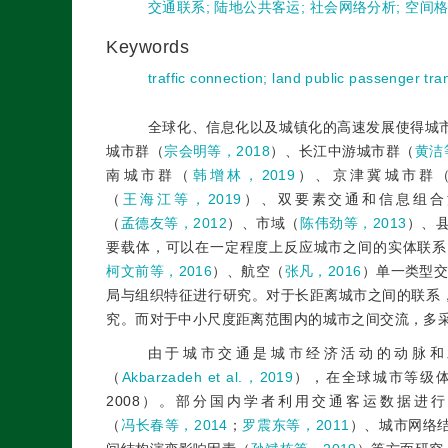
交通联系
;
陆地公共客运
;
社会网络分析
;
空间
Keywords
traffic connection
;
land public passenger tra
全球化、信息化以及城镇化的高速发展使得城
城市群（
宗会明等，2018
）、长江中游城市群（
黄洁
南城市群（
韩增林，2019
）、京津冀城市群
（
王海江等，2019
）、双要素交通和信息组合
（
孟德友等，2012
）、市域（
陈伟劲等，2013
）、
要载体，可以在一定程度上反应城市之间的实体联系
柯文前等，2016
）、航空（
张凡，2016
）单一类型
局与组织特征进行研究。对于长距离城市之间的联系
究。而对于中小尺度距离范围内的城市之间交流，多
由于城市交通是城市经济活动的动脉和
（
Akbarzadeh et al.，2019
），在全球城市等级
2008）。部分国内学者利用交通客运数据进
（
冯长春等，2014
；
罗震东等，2011
）、城市网络