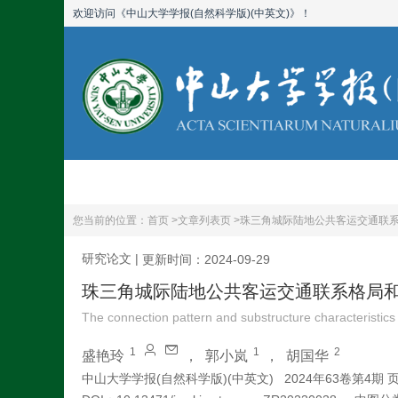
欢迎访问《中山大学学报(自然科学版)(中英文)》！
首页
期刊简介
您当前的位置：
首页 >
文章列表页 >
珠三角城际陆地公共客运交通联
研究论文
|
更新时间：2024-09-29
珠三角城际陆地公共客运交通联系格局
The connection pattern and substructure characteristics o
1
1
2
盛艳玲
，
郭小岚
，
胡国华
中山大学学报(自然科学版)(中英文)
2024年63卷第4期 页