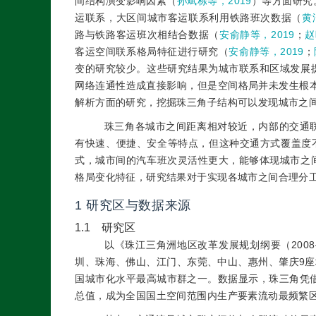
间结构演变影响因素（
孙斌栋等，2019
）等方面研究
运联系，大区间城市客运联系利用铁路班次数据（
黄
路与铁路客运班次相结合数据（
安俞静等，2019
；
赵
客运空间联系格局特征进行研究（
安俞静等，2019
；
变的研究较少。这些研究结果为城市联系和区域发展
网络连通性造成直接影响，但是空间格局并未发生根
解析方面的研究，挖掘珠三角子结构可以发现城市之
珠三角各城市之间距离相对较近，内部的交通
有快速、便捷、安全等特点，但这种交通方式覆盖度
式，城市间的汽车班次灵活性更大，能够体现城市之
格局变化特征，研究结果对于实现各城市之间合理分
1 研究区与数据来源
1.1 研究区
以《珠江三角洲地区改革发展规划纲要（2008
圳、珠海、佛山、江门、东莞、中山、惠州、肇庆9座城
国城市化水平最高城市群之一。数据显示，珠三角凭借不
总值，成为全国国土空间范围内生产要素流动最频繁