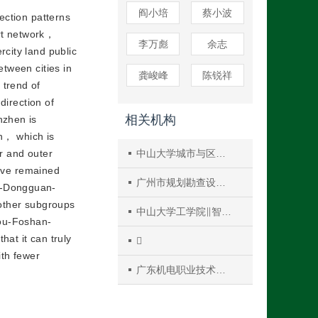
阎小培
蔡小波
nection patterns
ort network，
李万彪
余志
rcity land public
etween cities in
龚峻峰
陈锐祥
 trend of
direction of
相关机构
nzhen is
n， which is
r and outer
中山大学城市与区域研究中心
ave remained
广州市规划勘查设计研究院
en-Dongguan-
 other subgroups
中山大学工学院∥智能交通研究中心
hou-Foshan-
at it can truly

ith fewer
广东机电职业技术学院信息工程学院