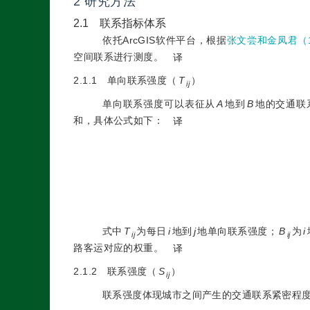
2 研究方法
2.1 联系指标体系
依托ArcGIS软件平台，根据
张文尝和金凤君（1
空间联系进行测度。
译
2.1.1 单向联系强度（
T
）
ij
单向联系强度可以表征从
A
地到
B
地的交通联
和，具体公式如下：
译
式中
T
为每日
i
地到
j
地单向联系强度；
B
为
i
ij
ij
路客运对应的权重。
译
2.1.2 联系强度（
S
）
ij
联系强度体现城市之间产生的交通联系紧密程