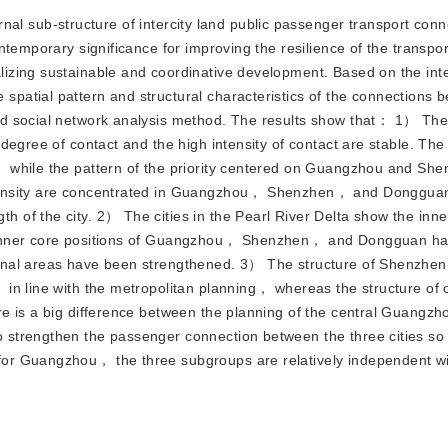
ernal sub-structure of intercity land public passenger transport con
contemporary significance for improving the resilience of the transp
lizing sustainable and coordinative development. Based on the inte
patial pattern and structural characteristics of the connections b
and social network analysis method. The results show that： 1） The
 degree of contact and the high intensity of contact are stable. The 
y， while the pattern of the priority centered on Guangzhou and She
intensity are concentrated in Guangzhou， Shenzhen， and Donggua
h of the city. 2） The cities in the Pearl River Delta show the inne
he inner core positions of Guangzhou， Shenzhen， and Dongguan h
rginal areas have been strengthened. 3） The structure of Shenzh
， in line with the metropolitan planning， whereas the structure of
ere is a big difference between the planning of the central Guangz
 strengthen the passenger connection between the three cities so th
 for Guangzhou， the three subgroups are relatively independent w