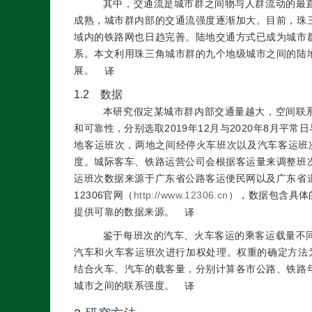
其中，交通流是城市群之间物与人群流动的最
成熟，城市群内部的交通流强度逐渐加大。目前，珠
域内的铁路网也日趋完善。陆地交通方式已成为城市
系。本文利用珠三角城市群的九个地级城市之间的陆
展。
译
1.2 数据
本研究假定某城市群内部交通量越大，空间联
和可靠性，分别选取2019年12月与2020年8月平
常日
地客运班次，两地之间经停火车班次以及汽车客运班
度。城际客车、铁路运营公司会根据客运量来调整班
运班次数据来源于广东省公路客运便民网以及广东省
12306官网（
http://www.12306.cn
），数据包含具体
提供可靠的数据来源。
译
鉴于每班次的汽车、火车客运的乘客运载量不
汽车和火车客运班次进行加权处理。权重的确定方法为
结合火车、汽车的载客量，分别计算各市公路、铁路
城市之间的联系强度。
译