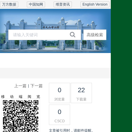
万方数据
中国知网
维普资讯
English Version
高级检索
期刊在线
订阅联系
上一篇
下一篇
|
0
22
移动端阅览
浏览量
下载量
0
CSCD
文章被引用时，请邮件提醒。