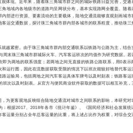
直观体现。近年来，随着珠三角城市群之间的城际铁路日益完善，交通
三角地域内各地级市的道路均呈网状分布，基本实现路网全覆盖。随着
群内部进行资源、要素流动的主要载体，陆地交通流能够直观刻画城市
地客运交通数据，探讨珠三角城市群内部各城市的联系程度，推动珠三
系就越紧密。由于珠三角城市群内部交通联系以铁路与公路为主，结合
与周末珠三角城市群城际火车、汽车客运班次的均值作为研究数据。若
次即为两地的联系强度；若两地之间无直接的铁路公路联系，用0表示
次和运行图，因此在流数据获取受限的情况下以班次能较好地替代客运
道路运输局，包括两地之间汽车客运具体车牌号以及时刻表；铁路客运
的班次以及时刻表。从官方与便民商业软件获取的数据可以相互补充，
同，为更客观地反映组合陆地交通流对城市之间联系的影响，本研究对
：根据2017、2018年各市《统计年鉴》、《国民经济和社会发展
年客运量分别占全年总客运量的比重，将上述占比作为权重，对综合交