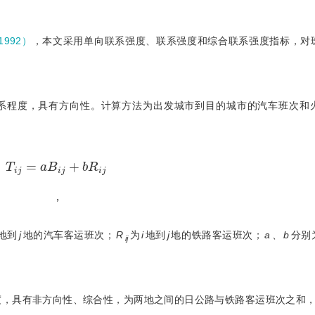
992）
，本文采用单向联系强度、联系强度和综合联系强度指标，对
系程度，具有方向性。计算方法为出发城市到目的城市的汽车班次和
T
i
j
=
a
B
i
j
+
b
R
i
j
 ，
地到
j
地的汽车客运班次；
R
为
i
地到
j
地的铁路客运班次；
a
、
b
分别
ij
度，具有非方向性、综合性，为两地之间的日公路与铁路客运班次之和