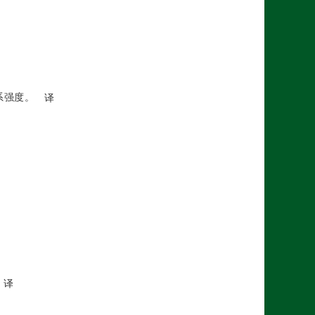
系强度。
译
译