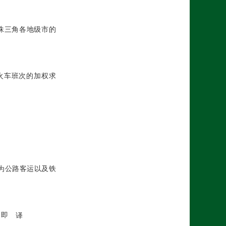
珠三角各地级市的
火车班次的加权求
为公路客运以及铁
，即
译