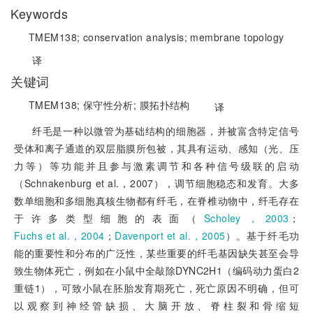
Keywords
TMEM138;
conservation analysis;
membrane topology
译
关键词
TMEM138;
保守性分析;
膜拓扑结构
译
纤毛是一种以微管为基础结构的细胞器，并被富含特定信号
受体和离子通道的双层脂膜所包被，其具有运动、感知（光、压
力等）等功能并且参与激素调节和各种信号级联的启动
（Schnakenburg et al.，2007），调节细胞稳态和发育。大多
数单细胞和多细胞真核生物都有纤毛，在脊椎动物中，纤毛存在
于许多类型细胞的表面（
Scholey，2003
；
Fuchs et al.，2004
；
Davenport et al.，2005
）。基于纤毛功
能的重要性和分布的广泛性，某些重要的纤毛基因缺失甚至会导
致生物体死亡，例如在小鼠中全敲除DYNC2H1（编码动力蛋白2
重链1），可致小鼠在胚胎发育期死亡，死亡原因不明确，但可
以观察到神经管缺损、大脑开放、脊柱裂和骨缩短