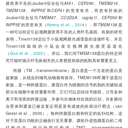
膜营养不良的Joubert综合征与
AHI1、CEP290、TMEM216、
TMEM138、INPP5E
和
CEP41
的突变有关，而患有肝病的
Joubert综合征与
TMEM67、CC2D2A、rpgrip1l、CEP290
和
INPP5E
的突变有关（
Keeny et al.，2014
），即
TMEM138
是
一种可以特定引起视网膜营养不良的人类纤毛基因。有新的研究
表明，Tmem138定位于小鼠视网膜光感受器的连接纤毛，并且
Tmem138敲除的小鼠会发生视网膜光感受器退化
（
Guo et al.，2022
）。所以，我们对TMEM138蛋白的特定研
究可能对揭示纤毛病相关的人类视觉疾病的机制具有重要意义。
跨膜（TM，transmembrane）蛋白质是一个古老的蛋白质
超家族，从线虫到哺乳动物都有保存。TMEM138即属于该蛋白
家族，是一种跨膜蛋白。膜蛋白作为细胞间信号机制的关键组成
部分在细胞中发挥重要作用，它们可以启动信号级联，介导多种
离子和溶质的跨膜运输，并参与生物体对自我的识别，许多膜结
合受体和通道已被反复证明是富有成效的疾病治疗靶点（van
Geest et al.，2000）。每种跨膜蛋白都有特定的拓扑结构，这
对于其蛋白功能的正确执行至关重要。膜拓扑是指膜蛋白的二维
结构信息，指示跨膜结构域（TMD，transmembrane