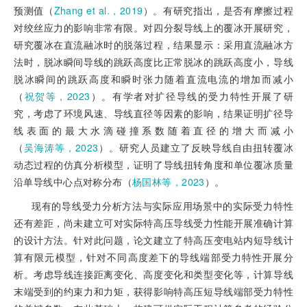
预测值（
Zhang et al.，2019
）。有研究指出，是否有摩擦过程
对绞丝应力的影响非常有限。对四分裂导线上的覆冰开展研究，
研究覆冰在直流融冰时的脱落过程，结果显示：采用直流融冰方
法时，脱冰瞬间导线的跳跃高度比正常脱冰的跳跃高度小，导线
脱冰瞬间的跳跃高度和瞬时张力随着直流电流的增加而减小
（
祝贺等，2023
）。有学者对扩径导线的受力特性开展了研
究，考虑了环境风速、导线直径等因素的影响，结果证明扩径导
线表面的最大水滴碰撞系数随着直径的增大而减小
（
吴海涛等，2023
）。研究人员建立了反映导线自由扭转覆冰
动态过程的仿真分析模型，证明了导线扭转角度和单位覆冰质量
沿单导线中心点对称分布（
杨国林等，2023
）。
现有的导线受力分析方法与实际应用场景中的实际受力特性
还有差距，尚未建立可对实际特高压导线受力性能开展准确计算
的设计方法。针对此问题，论文建立了特高压变电站内短导线计
算有限元模型，针对不同高度差下的导线端部受力特性开展分
析。考虑导线连接距离变化、高度变化和类型变化等，计算导线
末端受到的约束力和力矩，获得影响特高压短导线端部受力特性