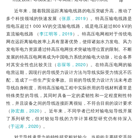
译
近年来，随着我国远距离输电线路的电压突破升高，推动了
多个科技领域的快速发展（
张原，2019
）。特高压输电线路是
指电压超过1 000 kV的交流输电线路，或是电压超过800 kV的
直流输电线路 （
李江明等，2019
）。特高压电网相对于传统电
网在远距离输电效率上具有显著优势，使得诸如水力发电、风力
发电等电力资源通过特高压电网技术突破地理位置的限制。不断
发展的特高压电网将成为中国电力系统的输电大动脉，社会各界
对其安全性也比较关注（
谷琛等，2020
）。在特高压电网的输
电营运期，因现行的导线受力设计方法与导线实际受力情况不匹
配，造成了一些生产安全事故。目前的导线受力设计方法未考虑
导线自身刚度，而特高压输电工程中实际所用的导线材料通常是
特殊类型的导线，其同时具备一定的柔韧性和一定程度刚性特
性，并且设备之间的导线连接距离很短，不符合目前的设计要求
（
孙宏彪，2020
）。近年来，不同学者已经对输电短导线开展
了系列研究，但对较短导线的力学计算模型研究仍有待深入
（
于运涛，2020
）。
对于导线承受力的特性研究相对较少，当前的主要研究手段