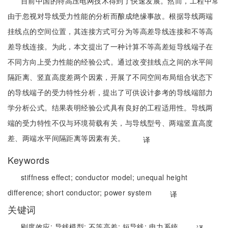
目前中国的特高压电网技术得到了快速发展。然而，工程中常
由于忽视对导线受力性能的分析而酿成绝缘事故。根据导线两端
挂线点的空间位置，其连接方式可分为等高差导线连接和不等高
差导线连接。为此，本文提出了一种计算不等高差短导线端子在
不同方向上受力性能的经验公式。通过改变挂线点之间的水平间
隔距离、竖直高度差两个因素，开展了不同空间布局组合状态下
的导线端子的受力特性分析，提出了可供设计参考的导线端部力
学分析公式。结果表明经验公式具有良好的工程适用性。导线两
端的受力特性不仅与环境荷载有关，与导线型号、两端竖直高度
差、两端水平间隔距离等因素有关。
译
Keywords
stiffness effect;
conductor model;
unequal height
difference;
short conductor;
power system
译
关键词
刚度效应;
导线模型;
不等高差;
短导线;
电力系统