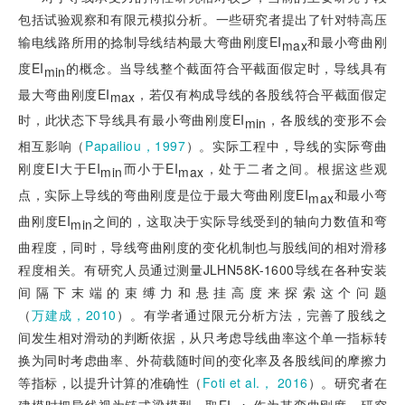
包括试验观察和有限元模拟分析。一些研究者提出了针对特高压
输电线路所用的捻制导线结构最大弯曲刚度EI
和最小弯曲刚
max
度EI
的概念。当导线整个截面符合平截面假定时，导线具有
min
最大弯曲刚度EI
，若仅有构成导线的各股线符合平截面假定
max
时，此状态下导线具有最小弯曲刚度EI
，各股线的变形不会
min
相互影响（
Papailiou，1997
）。实际工程中，导线的实际弯曲
刚度EI大于EI
而小于EI
，处于二者之间。根据这些观
min
max
点，实际上导线的弯曲刚度是位于最大弯曲刚度EI
和最小弯
max
曲刚度EI
之间的，这取决于实际导线受到的轴向力数值和弯
min
曲程度，同时，导线弯曲刚度的变化机制也与股线间的相对滑移
程度相关。有研究人员通过测量JLHN58K-1600导线在各种安装
间隔下末端的束缚力和悬挂高度来探索这个问题
（
万建成，2010
）。有学者通过限元分析方法，完善了股线之
间发生相对滑动的判断依据，从只考虑导线曲率这个单一指标转
换为同时考虑曲率、外荷载随时间的变化率及各股线间的摩擦力
等指标，以提升计算的准确性（
Foti et al.， 2016
）。研究者在
建模时把导线视为链式梁模型，取EI
作为其弯曲刚度，研究