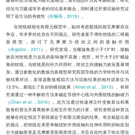
min
结论与万建成等学者的结论基本吻合，同时通过开展试验研究证
明了该方法的有效性（
何畅等，2018
）。
在绞线精细化有限元模型中，如何考虑股线间相互摩擦存在
争议，学术界对此存在不同观点。研究者基于弹性绞线的二维截
面模型，探讨了无摩擦力绞丝之间的接触作用
（
Argatov，2011
）。研究发现，当螺旋角度小于15°时，接触
效应对绞线受力反应的影响微乎其微；然而，对于大于25°螺旋
角的绞线，当绞线受到外力作用时，绞丝之间接触力效应显著增
加。通过参数化的数值仿真模型研究四层导线的力学特性并与试
验结果对比，发现该数值模拟方法与试验结果的相对误差仅为
13.5%，展现出了良好的模拟效果（
Kmet et al.，2013
）。有研
究者通过一种半解析方法来确定导线中心线与外围绞线的触碰力
（
Chen et al.，2016
）。此方法通过快速傅立叶变换算法和离
散卷积算法开展离散单元相互作用力的计算，研究表明这种算法
能够在特定情况下获得接近于有限元模拟的结果。有文献提出新
的观点，把绞线在承受单轴扭矩作用或轴向拉伸作用时的响应划
分为接触形变及无摩擦变形两类情况，并且在此约束下给出理论