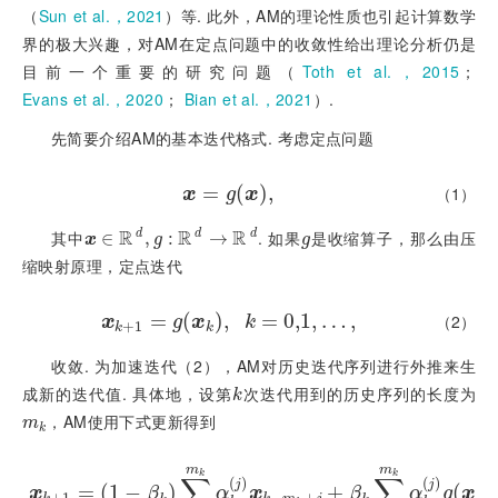
（
Sun et al.，2021
）等. 此外，AM的理论性质也引起计算数学
界的极大兴趣，对AM在定点问题中的收敛性给出理论分析仍是
目前一个重要的研究问题（
Toth et al.，2015
；
Evans et al.，2020
；
Bian et al.，2021
）.
先简要介绍AM的基本迭代格式. 考虑定点问题
x
=
=
g
(
(
x
)
,
)
,
（1）
x
g
x
R
R
R
其中
. 如果
是收缩算子，那么由压
d
d
d
x
∈
∈
R
d
,
g
:
,
R
d
:
→
R
d
→
g
x
g
g
缩映射原理，定点迭代
x
=
k
+
1
=
(
g
(
x
)
k
,
)
,
k
=
=
0,1
0,1
,
…
,
,
…
,
（2）
x
g
x
k
+
1
k
k
收敛. 为加速迭代（2），AM对历史迭代序列进行外推来生
成新的迭代值. 具体地，设第
次迭代用到的历史序列的长度为
k
k
，AM使用下式更新得到
m
k
m
k
m
m
k
k
∑
∑
(
)
(
)
j
j
x
k
+
=
1
=
(
(
1
1
-
−
β
k
)
∑
j
=
)
0
m
k
α
k
(
j
)
x
k
-
m
k
+
j
+
β
+
k
∑
j
=
0
m
k
α
k
(
j
)
g
(
x
(
k
-
m
k
x
β
α
x
β
α
g
x
+
1
−
+
−