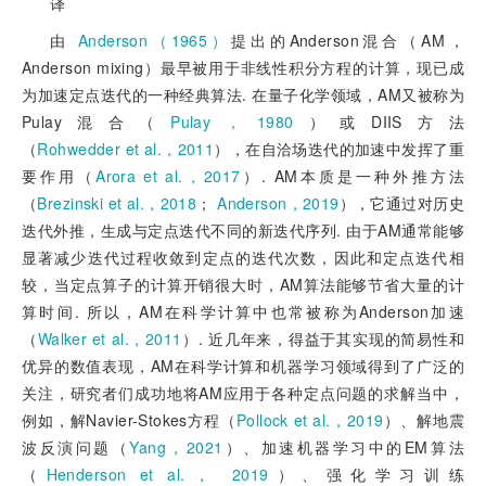
译
由
Anderson（1965）
提出的Anderson混合（AM，
Anderson mixing）最早被用于非线性积分方程的计算，现已成
为加速定点迭代的一种经典算法. 在量子化学领域，AM又被称为
Pulay混合（
Pulay，1980
）或DIIS方法
（
Rohwedder et al.，2011
），在自洽场迭代的加速中发挥了重
要作用（
Arora et al.，2017
）. AM本质是一种外推方法
（
Brezinski et al.，2018
；
Anderson，2019
），它通过对历史
迭代外推，生成与定点迭代不同的新迭代序列. 由于AM通常能够
显著减少迭代过程收敛到定点的迭代次数，因此和定点迭代相
较，当定点算子的计算开销很大时，AM算法能够节省大量的计
算时间. 所以，AM在科学计算中也常被称为Anderson加速
（
Walker et al.，2011
）. 近几年来，得益于其实现的简易性和
优异的数值表现，AM在科学计算和机器学习领域得到了广泛的
关注，研究者们成功地将AM应用于各种定点问题的求解当中，
例如，解Navier-Stokes方程（
Pollock et al.，2019
）、解地震
波反演问题（
Yang，2021
）、加速机器学习中的EM算法
（
Henderson et al.， 2019
）、强化学习训练