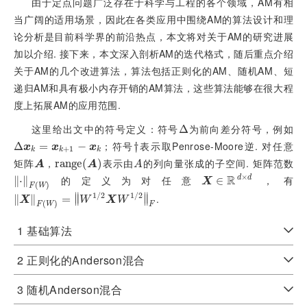
由于定点问题广泛存在于科学与工程的各个领域，AM有相
当广阔的适用场景，因此在各类应用中围绕AM的算法设计和理
论分析是目前科学界的前沿热点，本文将对关于AM的研究进展
加以介绍. 接下来，本文深入剖析AM的迭代格式，随后重点介绍
关于AM的几个改进算法，算法包括正则化的AM、随机AM、短
递归AM和具有极小内存开销的AM算法，这些算法能够在很大程
度上拓展AM的应用范围.
这里给出文中的符号定义：符号
为前向差分符号，例如
Δ
Δ
；符号
表示取Penrose-Moore逆. 对任意
Δ
Δ
x
k
=
x
=
k
+
1
-
x
k
−
†
†
x
x
x
+
1
k
k
k
矩阵
，
表示由
的列向量张成的子空间. 矩阵范数
A
r
r
a
a
n
n
g
g
e
e
(
(
A
)
)
A
A
A
A
×
R
的定义为对任意
，有
d
d
∥
⋅
F
⋅
∥
(
W
)
X
∈
R
∈
d
×
d
X
(
)
F
W
∥
∥
1
/
2
1
/
2
.
∥
X
F
(
W
∥
)
=
W
1
=
/
2
X
∥
W
1
/
2
F
∥
X
W
X
W
(
)
F
W
F
1 基础算法
2 正则化的Anderson混合
3 随机Anderson混合