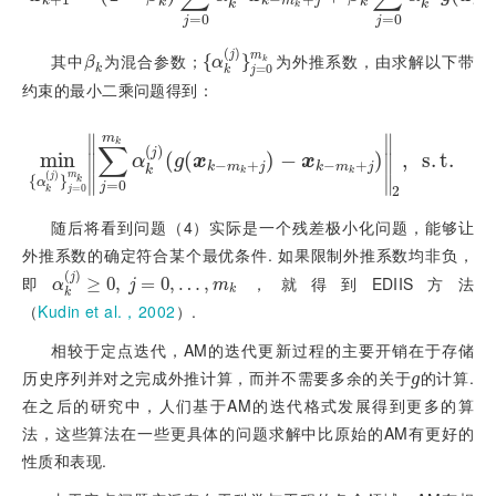
k
k
m
j
k
k
k
k
k
k
=
0
=
0
j
j
(
)
j
m
其中
为混合参数；
为外推系数，由求解以下带
β
k
{
{
α
k
(
j
)
}
}
j
=
0
m
k
k
β
α
=
0
k
j
k
约束的最小二乘问题得到：
∥
∥
m
m
k
∑
(
)
j
m
m
i
n
i
n
{
α
k
(
j
)
}
j
=
0
m
k
∑
(
j
=
(
0
m
k
α
k
(
j
)
g
)
(
x
−
k
-
m
k
+
j
)
-
x
k
-
m
)
k
+
j
,
2
,
s
s
.
.
t
t
.
.
∑
j
=
0
∥
∥
α
g
x
x
−
+
−
+
k
m
j
k
m
j
k
k
k
(
)
m
j
∥
∥
{
}
k
α
=
0
=
j
j
=
0
2
j
k
随后将看到问题（4）实际是一个残差极小化问题，能够让
外推系数的确定符合某个最优条件. 如果限制外推系数均非负，
(
)
j
即
，就得到EDIIS方法
α
k
(
j
)
≥
≥
0
,
0
j
,
=
0
,
…
=
,
m
0
,
k
…
,
α
j
m
k
k
（
Kudin et al.，2002
）.
相较于定点迭代，AM的迭代更新过程的主要开销在于存储
历史序列并对之完成外推计算，而并不需要多余的关于
的计算.
g
g
在之后的研究中，人们基于AM的迭代格式发展得到更多的算
法，这些算法在一些更具体的问题求解中比原始的AM有更好的
性质和表现.