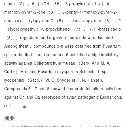
dione （2）， 6-［（7S， 8R）-8-propyloxiran-1-yl］-4-
methoxy-pyran-2-one （3）， 6-pentyl-4-methoxy-pyran-2-
one （4）， xylapyrone C （5）， simplicilopyrone （6）， 2-
（Hydroxymethyl）-3-propylphenol （7）， （-）-brassicadiol
（8）， ergosterol and ergosterol peroxide were isolated.
Among them， compounds 3-8 were obtained from Fusarium
sp. for the first time. Compound 6 exhibited a high inhibitory
activity against Colletotrichum musae （Berk. And M. A.
Curtis） Arx. and Fusarium oxysporum Schlecht. f. sp.
lycopersici （Sacc.） W. C. Snyder et H. N. Hansen.
Compounds 6，7 and 8 showed moderate inhibitory activities
against O1 and O2 serotypes of avian pathogenic Escherichia
coli.
译
摘要