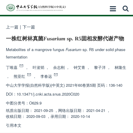
上一篇
|
下一篇
一株红树林真菌
Fusarium
sp. R5固相发酵代谢产物
Metabolites of a mangrove fungus
Fusarium
sp. R5 under solid phase
fermentation
丁唯嘉
，
叶浚韬
，
佘志刚
，
钟艾青
，
黎子洋
，
林隆生
，
熊亚红
，
李春远
中山大学学报(自然科学版)(中英文)
2021年60卷第5期 页码：136-140
DOI：
10.13471/j.cnki.acta.snus.2020C020
中图分类号：
O629.9
纸质出版日期：
2021-09-25
，
网络出版日期：
2021-04-21
，
收稿日期：
2020-09-03
，
录用日期：
2020-10-14
引用本文