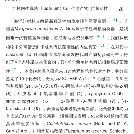
红树内生真菌;
Fusarium;
sp.;
代谢产物;
抗菌活性
译
［
］
1-3
海洋红树林真菌是新颖活性物质发现的重要资源
。苦
槛蓝
Myoporum bontioides
A. Gray属于半红树植物类群，是我
［
］
4-5
国唯一的苦槛蓝属植物，在沿海地区资源丰富
，我们从该
［
6
］
植物中分离筛选到多株具有抗菌活性的内生真菌
。在对其中
Fusarium
sp. R5固相大米培养基发酵代谢产物初步研究中，得
到了4个大环脂肽类化合物，其中2个新单体具有抗植物病原菌活
［
7
］
性
。本文继续深入研究来自该菌固相培养代谢产物，共分离
鉴定了10个化合物，分别为ZSU-H85 A (
1
) , 7-乙酰基-1,3,6-三
羟基蒽醌 (
2
) , 6-[ (7
S
, 8
R
) -8-丙氧基-1-基]-4-甲氧基吡喃-2-酮
(
3
)，6-戊基-4-甲氧基吡喃-2-酮 (
4
)，xylapyrone C (
5
)，
simplicilopyrone （
6
）， 2-羟甲基-3-丙基苯酚 (
7
)，(-)-
brassicadiol （
8
），麦角甾醇和过氧麦角甾醇。化合物
3
~
8
均为
首次从
Fusarium
属分离到。活性测试表明，化合物
6
对植物病原
真菌香蕉炭疽菌 ［
Colletotrichum musae
(Berk. and M. A.
Curtis) Arx
，
］和番茄枯萎菌 [
Fusarium oxysporum
Schlecht.