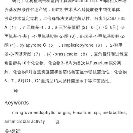
研究半红树植物苦槛蓝内生真菌Fusarium sp. R5固相大米培
养基发酵条件代谢产物，用层析技术从乙醇提取物中纯化单体，
波谱技术鉴定结构，二倍稀释法测试抗菌活性。分离到ZSU-H85
A（1），7-乙酰基-1，3，6-三羟基蒽醌 (2) , 6- [ ( 7S, 8R ) -8-
丙氧基-1-基］-4-甲氧基吡喃-2-酮 (3)，6-戊基-4-甲氧基吡喃-2-
酮 (4)，xylapyrone C（5），simplicilopyrone（6）， 2-羟甲
基-3-丙基苯酚（7），(-) -brassicadiol（8），麦角甾醇和过氧麦
角甾醇共10个化合物。化合物3~8均为首次从Fusarium属分离
到。化合物6对香蕉炭疽菌和番茄枯萎菌显示强抗菌活性；化合物
6，7，8对O1，O2血清型鸡大肠杆菌显示中等抑菌活性。
译
Keywords
mangrove endophytic fungus;
Fusarium;
sp.;
metabolites;
antimicrobial activity
译
关键词