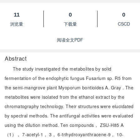
11
0
0
浏览量
下载量
CSCD
阅读全文PDF
Abstract
The study investigated the metabolites by solid
fermentation of the endophytic fungus Fusarium sp. R5 from
the semi-mangrove plant Myoporum bontioides A. Gray . The
metabolites were isolated from the ethanol extract by the
chromatography technology. Their structures were elucidated
by spectral methods. The antifungal activities were evaluated
using the dilution method. Ten compounds， ZSU-H85 A
（1）， 7-acetyl-1， 3， 6-trihydroxyanthracene-9， 10-