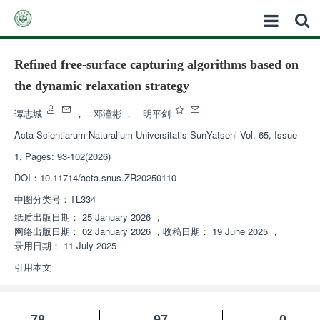
Refined free-surface capturing algorithms based on
the dynamic relaxation strategy
谭志城
，
邓潼彬
，
明平剑
Acta Scientiarum Naturalium Universitatis SunYatseni
Vol. 65, Issue
1, Pages: 93-102(2026)
DOI：
10.11714/acta.snus.ZR20250110
中图分类号：
TL334
纸质出版日期：
25 January 2026
，
网络出版日期：
02 January 2026
，
收稿日期：
19 June 2025
，
录用日期：
11 July 2025
引用本文
78
97
0