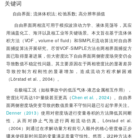
关键词
自由界面;
流体体积法;
松弛系数;
高分辨率插值
自由界面两相流可用于模拟波浪动力学、液体晃荡等，其应
用涵盖化工、海洋以及核工业等关键场景。本文旨在基于流体体
积方法（VOF，volume of fluid）和SIMPLE流动算法对自由界
面捕捉算法开展研究。尽管VOF-SIMPLE方法在两相界面捕捉方
面已取得显著进展，但大密度比下自由界面两侧密度场突变仍会
导致数值不稳定性问题。其主要原因在于两相密度比的显著差异
导致控制方程刚性的显著增加，造成流动方程求解困难
（Lörstad et al.，2004）。
在极端工况（如核事故中的低压气体-液态金属相互作用），
密度比可高达10⁵量级甚至更高（
Chen et al.，2024
）。自由界
面两侧密度场突变导致的数值质量不守恒问题已引起学界关注。
Denner（2013）
使用对密度场进行变量卷积的方法降低其间断
性，从而对静止气泡进行两相流动仿真。Lörstad et al.
（2004）则通过在求解动量方程前引入额外的格心密度修正步
骤来使得新时间层的变量满足质量守恒性。然而，这2种方法本