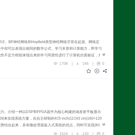
讨。BP神经网络和Hopfield类型神经网络尽管在起源、网络定
组中却可以表现出相同的数学公式、学习本质和计算能力，即学习
线性不定方程组体现出来的学习同质性进行了计算机仿真验证，并
1708
|
146
|
0
。介绍一种以DSP和FPGA器件为核心构建的场发射平板显示
来实现系统方案，在自主研制的45 inch(1143 cm)160×120
优势结合起来，具有微处理器嵌入式系统的优点，同时可实现并行
1524
|
120
|
0