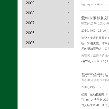
2009
<HTML>
<网络PDF
2008
蒙特卡罗模拟双
2007
鞠志萍,曹午飞,刘小
2010, 49(2): 13-16.
2006
摘要：束流扩展是研究
2005
析计算相比较。结果
度的增加而增大，束
关键词：蒙特卡罗;质
<HTML>
<网络PDF
基于盲信号处理
庞志勇,谭洪舟,朱雄泳
2010, 49(2): 17-21.
摘要：运动模糊是LCD
Time）方法得到L
仿真结果表明，通过