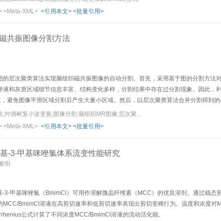
>
<Meta-XML>
<引用本文>
<批量引用>
磁共振图像分割方法
图的层次聚类算法实现脑组织磁共振图像的自动分割。首先，采用基于图的分割方法对
脊液和灰质区域细节信息丰富、结构变化多样，分割结果中存在过分割现象。因此，
函数，避免图像平滑区域分割后产生大量小区域。然后，以层次聚类算法合并分割得到
真实脑组织MR图像实验证明该方法在脑组织MR图像分割中的准确性和稳定性。
关键词：基于图的算法;对偶树复小波变换;图像分割;脑组织MR图像;层次聚类算法
>
<Meta-XML>
<引用本文>
<批量引用>
丁基-3-甲基咪唑氯体系流变性能研究
张黎明
基-3-甲基咪唑氯（BmimCl）可用作溶解微晶纤维素（MCC）的优良溶剂。通过
MCC/BmimCl溶液在高剪切速率和低剪切速率表现出剪切变稀行为。温度和浓度对M
rrhenius公式计算了不同浓度MCC/BmimCl溶液的流动活化能。