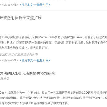
>
<Meta-XML>
<引用本文>
<批量引用>
环双散射体质子束流扩展
伟
大体积深度肿瘤的基础，利用Monte Carlo多粒子模拟软件Fluka，计算质子
表明：Fluka计算得到的第一散射体的厚度小于解析计算得到的结果，散射膜薄的条
流利用率先增加后减小，最大值是27%。
子治疗;束流扩展;束流横向分布
>
<Meta-XML>
<引用本文>
<批量引用>
方法的LCD运动图像去模糊研究
,陈法灵
在电视应用中的一个主要挑战。提出了一种采用盲信号处理解决LCD运动图像模糊问题的方法。该方
CD运动模糊图像。采用倒谱分析方法估计运动矢量，将得到的运动矢量用到已知的LCD
该盲去卷积的方法使得LCD运动图像得到了很大的改善。