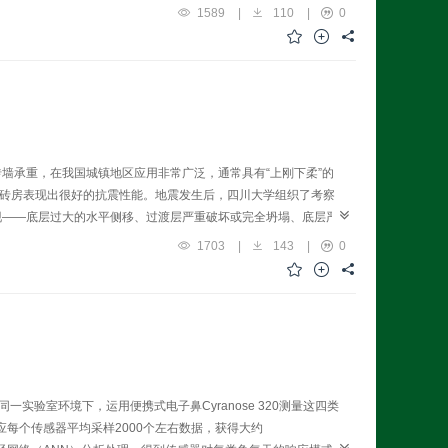
1589
|
110
|
0
墙承重，在我国城镇地区应用非常广泛，通常具有“上刚下柔”的
框砖房表现出很好的抗震性能。地震发生后，四川大学组织了考察
现——底层过大的水平侧移、过渡层严重破坏或完全坍塌、底层严
的基础上，得出以下结论和建议：在抗震设防地区应禁止使用部分
1703
|
143
|
0
混凝土材料的不同力学性质来制定上下层刚度比要求，明确对过渡
验室环境下，运用便携式电子鼻Cyranose 320测量这四类
应每个传感器平均采样2000个左右数据，获得大约