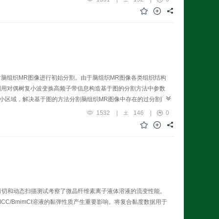
脑组织MR图像进行初始分割。由于脑组织MR图像各类组织结构
利用对偶树复小波变换高频子带信息构造基于图的分割方法中参数
的小区域，解决基于图的方法分割脑组织MR图像中存在的过分割问
1532
|
146
|
0
稳态剪切和动态扫描测试考察了微晶纤维素离子液体溶液的流变性能。
CC/BmimCl溶液的黏弹性质产生重要影响。将复合黏度数据用于