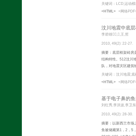
关键词：LCD;运动
<HTML>
<网络PDF
汶川地震中底层
李碧雄,,王,哲
2010, 49(2): 22-27.
摘要：
底层框架砖房
结构特性。512汶
队，对地震灾区建筑
重破坏或房屋完全倒
关键词：汶川地震;底
底框砖房，地震中过
<HTML>
<网络PDF
层的延性和强度要求
基于电子鼻的鱼
刘红秀,李洪波,李卫东
2010, 49(2): 28-30.
摘要：以新西兰市场上
鱼被储藏第1，2，5