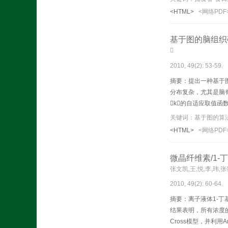
<HTML>
<网络PDF
基于图的脑组织

2010, 49(2): 53-59.
摘要：提出一种基于
分布复杂，尤其是脑
k的自适应取值
题。最后，通过大量
<HTML>
<网络PDF
微晶纤维素/1-
张文凯,王,悦,李,玮,
2010, 49(2): 60-64.
摘要：离子液体1-丁
结果表明，所有浓度的
Cross模型，并利用A