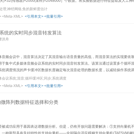
鱼)×8(天)×32(传感器)×2000(采样)=2048000］个数据。将实验数据进行特征
，获得了91%以上的正确识别率。研究结果表明该方法是实用可行的。
处理;神经网络;鱼的新鲜度估计
>
<Meta-XML>
<引用本文>
<批量引用>
系统的实时同步混音转发算法
,谭洪舟
音频会议中，混音算法决定了其混音输出语音质量的高低，而混音算法的实现要依靠同步
用于集中式多媒体音频会议系统的实时同步混音转发算法。该算法通过设置多个循环
系统调度情况的声卡缓冲区数据长度确定每次混音处理的数据长度，以减轻操作系统
会议系统;混音;循环缓冲区;同步;系统调度
>
<Meta-XML>
<引用本文>
<批量引用>
M的微阵列数据特征选择和分类
经被成功应用于基因表达谱数据分析。但是，仍有开放问题需要解决：①支持向量机不
一种新型具有良好特性的支持向量机——全间隔自适应模糊支持向量机(TAFSVM)被