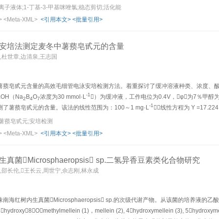
子液体;1-丁基-3-甲基咪唑氯;稳态剪切;活化能
>
<Meta-XML>
<引用本文>
<批量引用>
安培法测定麦冬中薯蓣皂甙元的含量
,杜世章,边清泉,王志国
薯蓣皂甙元含量的高效毛细管电泳安培检测方法。着重探讨了缓冲溶液种类、浓度、
-1
aOH（Na
B
O
浓度为30 mmol·L
）为缓冲液，工作电位为0.4V，φ为7％甲醇为
2
4
7
-1
了薯蓣皂甙元的含量。该法的线性范围为：100～1 mg·L
，线性方程为 Y =17.224 
薯蓣皂甙元;安培检测
>
<Meta-XML>
<引用本文>
<批量引用>
菌Microsphaeropsis sp.二氢异香豆素类化合物研究
,邵长伦,王长云,周世宁,佘志刚,林永成
南海红树内生真菌Microsphaeropsis sp.的次级代谢产物。从该菌的培
8Omethylmellein (1)，mellein (2), 4hydroxymellein (3), 5hydroxymellein