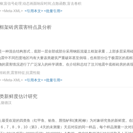
模糊;盲信号处理;动态画面响应时间;点散函数;盲去卷积
>
<Meta-XML>
<引用本文>
<批量引用>
框架砖房震害特点及分析
是一种混合结构形式，底部一层全部或部分采用钢筋混凝土框架承重，上部多层采用砖
川地震中不同烈度地区均有大量该类建筑严重破坏甚至倒塌，也有部分位于极震区的底
物的震害情况进行了广泛深入的科学调查。在介绍和总结了汶川地震中底框砖房的表
塌、上部砌体整体发生侧移、以及设计和施工质量良好的底层抗震墙砖房“大震不倒”
框砖房;震害特征;抗震性能
渡层的实际受力情况与设计所采用的受力状态有明显的区别，规范应考虑砌体和钢筋
>
<Meta-XML>
<引用本文>
<批量引用>
，明确该类结构抗震概念设计的具体措施。
类新鲜度估计研究
,骆德汉
最受欢迎的四类鱼（红甲鱼、鲂鱼、唇指鲈和(澳洲)鲹）为对象研究鱼的新鲜度。在同一实
，6，7，8，9，10（第3，4天的未测量）天后对应的同一样品，每个样品测量一次对