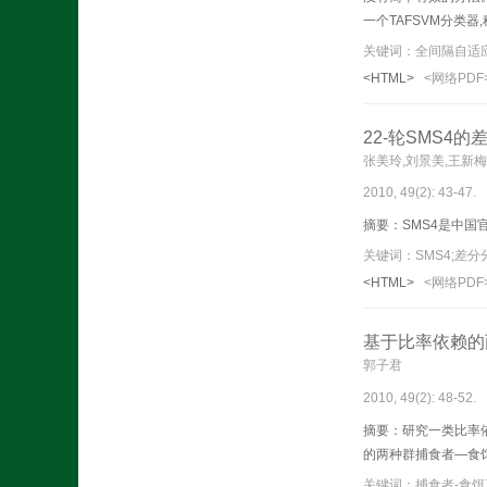
一个TAFSVM分类器
通过与进化支持向量机
征选择，而且分类精
<HTML>
<网络PDF
22-轮SMS4的
张美玲,刘景美,王新
2010, 49(2): 43-47.
摘要：
SMS4是中国
关键词：SMS4;差
<HTML>
<网络PDF
基于比率依赖的
郭子君
2010, 49(2): 48-52.
摘要：研究一类比率
的两种群捕食者—食
关键词：捕食者-食饵系统