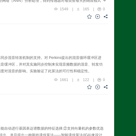
提取及人工神经网络（ANN）分析处理，得到传感器对每类鱼每天的响应模式，
1549
|
165
|
0
混音转发机制的支持。对 Perkins提出的混音循环缓冲区进
混音缓冲区，并对其实施同步控制来实现音频数据的混音、转发功
调度对混音的影响。实验验证了此算法的可行性和稳定性。
1661
|
122
|
0
能自动进行基因表达谱数据的特征选择;②支持向量机的参数优选
提出。并且提出一种新的遗传算法——智能遗传算法(IGA)来设计