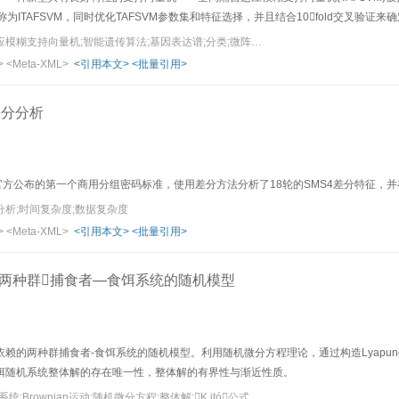
,称为ITAFSVM，同时优化TAFSVM参数集和特征选择，并且结合10fold交叉验
（ESVM）方法、粗糙集与径向基神经网络组合（RBFRBFNN）方法进行了比较，
关键词：全间隔自适应模糊支持向量机;智能遗传算法;基因表达谱;分类;微阵列
度和稳定性都较高，速度更快。
>
<Meta-XML>
<引用本文>
<批量引用>
差分分析
梅
官方公布的第一个商用分组密码标准，使用差分方法分析了18轮的SMS4差分特征，并在
分分析;时间复杂度;数据复杂度
>
<Meta-XML>
<引用本文>
<批量引用>
两种群捕食者—食饵系统的随机模型
依赖的两种群捕食者-食饵系统的随机模型。利用随机微分方程理论，通过构造Lyapu
饵随机系统整体解的存在唯一性，整体解的有界性与渐近性质。
;Brownian运动;随机微分方程;整体解;K.itó公式