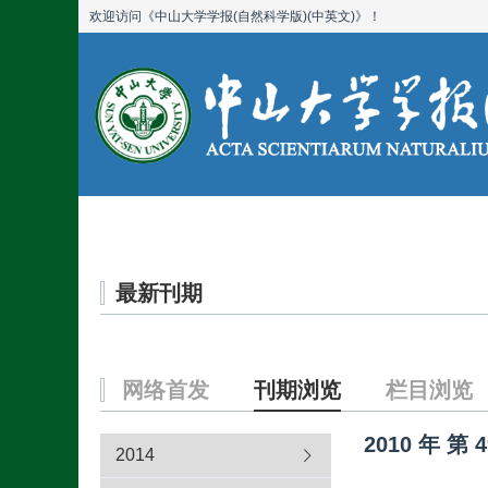
欢迎访问《中山大学学报(自然科学版)(中英文)》！
首页
期刊简介
最新刊期
网络首发
刊期浏览
栏目浏览
2010
年
第
4
2014