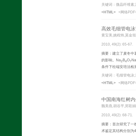
关键词：微晶纤维素;离
<HTML>
<网络PDF
高效毛细管电泳
黄宝美,姚程炜,莫金垣
2010, 49(2): 65-67.
摘要：建立了麦冬中
的影响。Na
B
O
N
2
4
7
条件下柱端安培法检测
关键词：毛细管电泳;
<HTML>
<网络PDF
中国南海红树内生真
魏美燕,胡谷平,郑彩娟
2010, 49(2): 68-71.
摘要：
首次研究了一株
术鉴定其结构分别为4hydroxy