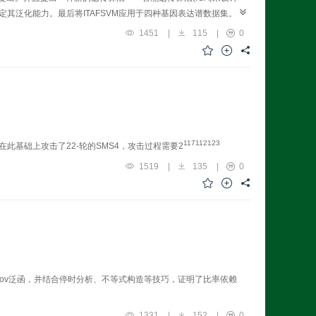
证来确定其泛化能力。最后将ITAFSVM应用于四种基因表达谱数据集。
实验结果表明运用ITAFSVM不仅可以自动进行基因表达谱数据特
1451
|
115
|
0
117
112
123
此基础上攻击了22-轮的SMS4，攻击过程需要2
1519
|
135
|
0
nov泛函，并结合停时分析、不等式构造等技巧，证明了比率依赖
1331
|
152
|
0