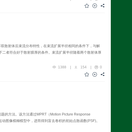
经过双环双散射体后束流分布特性，在束流扩展半径相同的条件下，与解
件下二者符合好于散射膜厚的条件。束流扩展半径随着两个散射体厚
1388
|
154
|
0
法通过MPRT（Motion Picture Response
运动图像模糊模型中，进而得到盲去卷积的初始点散函数(PSF)。