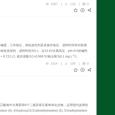
1567
|
119
|
0
酸碱度，工作电位，有机改性剂及其操作电压、进样时间等对检测
有机添加剂，进样时间为5 s，在15 kV分离高压，pH=9.5的碱性
-1
+ 8.722 c, 相关系数r=0.999 5，检出限为0.1 mg·L
。
1414
|
108
|
0
养液的乙酸乙酯相中分离获得8个二氢异香豆素单体化合物，运用现代波谱技
 (4), 4hydroxy3,5dimethylmellein (5), 5methylmellein