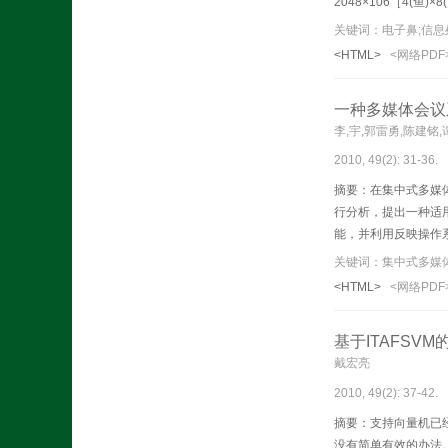
2048×106［4(
进而估计鱼的新鲜度
关键词：电子鼻;信息
<HTML>
<网络PDF
一种多媒体会议
李,宇,郭雷勇,陈建铭
2010, 49(2): 31-36.
摘要：在集中式多媒体
行分析，提出一种适
能，并利用反映操作
关键词：集中式多媒体
<HTML>
<网络PDF
基于ITAFSV
戴宏亮
2010, 49(2): 37-42.
摘要：
支持向量机已
没有简单有效的办法。