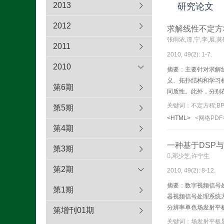
2013
研究论文
2012
求解线性不定方程
张雨浓,谭,宁,李,展,
2011
2010, 49(2): 1-7.
2010
摘要：主要针对求解线
义、拓扑结构和学习
第6期
同质性。此外，分别
证实了两类神经网络
关键词：不定方程;BP
第5期
<HTML>
<网络PDF
第4期
一种基于DSP
第3期
,邓少芝,许宁生
第2期
2010, 49(2): 8-12.
摘要：数字视频信号
第1期
器视频信号处理系统方案，
分辨率单色场发射平
第增刊01期
算法结构，满足视频