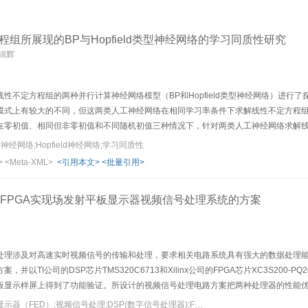
组所展现的BP与Hopfield类型神经网络的学习同质性研究
莫锦辉
性不定方程组的两种并行计算神经网络模型（BP和Hopfield类型神经网络）进行了探
模式上有较大的不同，但这两类人工神经网络在相同学习率条件下求解线性不定方程
在零初值、相同但非零初值和不同随机初值三种情况下，针对两类人工神经网络求解
算法的有效性。
神经网络;Hopfield神经网络;学习同质性
>
<Meta-XML>
<引用本文>
<批量引用>
与FPGA实现场发射平板显示器视频信号处理系统的方案
处理涉及对高速实时视频信号的传输和处理，要求相关电路系统具有强大的数据处理能力
并以TI公司的DSP芯片TMS320C6713和Xilinx公司的FPGA芯片XC3S200-PQ208
板显示样屏上得到了功能验证。所设计的视频信号处理电路方案把两种处理器的性能
信号传输和处理的高速实时性要求。
关键词：场发射平板显示器（FED）;视频信号处理;DSP(数字信号处理器);FPGA（现场可编程门阵列）