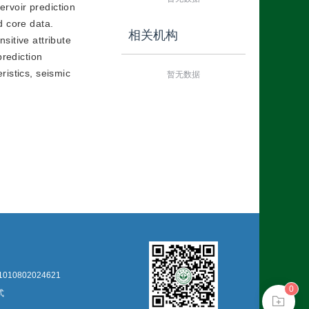
ervoir prediction
d core data.
相关机构
sitive attribute
prediction
ristics, seismic
暂无数据
10802024621
0
式