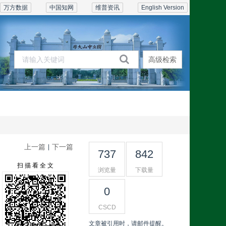
万方数据
中国知网
维普资讯
English Version
高级检索
期刊在线
订阅联系
上一篇
下一篇
|
737
842
扫 描 看 全 文
浏览量
下载量
0
CSCD
文章被引用时，请邮件提醒。