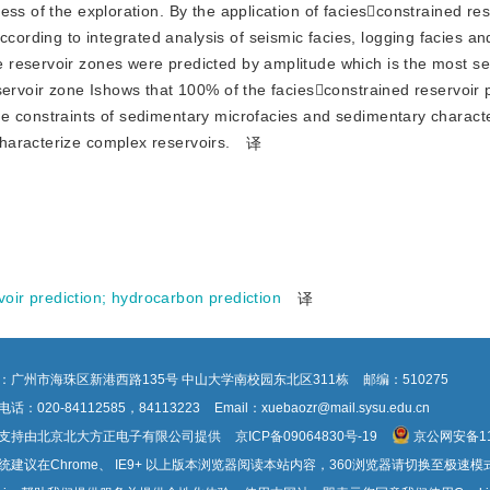
ress of the exploration. By the application of faciesconstrained res
cording to integrated analysis of seismic facies, logging facies an
e reservoir zones were predicted by amplitude which is the most sen
reservoir zone Ishows that 100% of the faciesconstrained reservoir 
the constraints of sedimentary microfacies and sedimentary characte
characterize complex reservoirs.
译
voir prediction
;
hydrocarbon prediction
译
：广州市海珠区新港西路135号 中山大学南校园东北区311栋
邮编：510275
话：020-84112585，84113223
Email：xuebaozr@mail.sysu.edu.cn
支持由北京北大方正电子有限公司提供
京ICP备09064830号-19
京公网安备110
统建议在Chrome、 IE9+ 以上版本浏览器阅读本站内容，360浏览器请切换至极速模