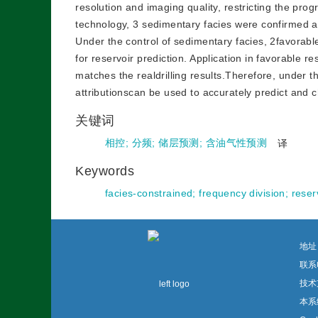
resolution and imaging quality, restricting the prog
technology, 3 sedimentary facies were confirmed ac
Under the control of sedimentary facies, 2favorabl
for reservoir prediction. Application in favorable 
matches the realdrilling results.Therefore, under 
attributionscan be used to accurately predict and 
关键词
相控
;
分频
;
储层预测
;
含油气性预测
译
Keywords
facies-constrained
;
frequency division
;
reser
地址
联系电
技术
本系