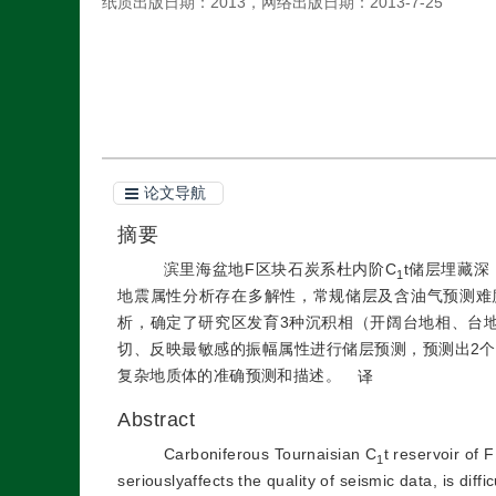
纸质出版日期：
2013
，
网络出版日期：
2013-7-25
引用本文
阅读全文PDF
论文导航
摘要
滨里海盆地F区块石炭系杜内阶C
t储层埋藏
1
地震属性分析存在多解性，常规储层及含油气预测难
析，确定了研究区发育3种沉积相（开阔台地相、台
切、反映最敏感的振幅属性进行储层预测，预测出2个
复杂地质体的准确预测和描述。
译
Abstract
Carboniferous Tournaisian C
t reservoir of 
1
seriouslyaffects the quality of seismic data, is dif