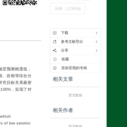
提交
工具集
下载
参考文献导出
分享
收藏
添加至我的专辑
储层预测精度低，
相、岩相等综合分
相关文章
研究目标关系最密
00%，实现了对
暂无数据
相关作者
 which
rs of low seismic
暂无数据