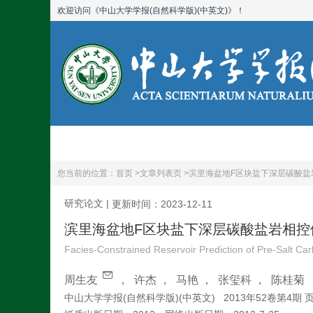
欢迎访问《中山大学学报(自然科学版)(中英文)》！
首页
期刊简介
您当前的位置：
首页 >
文章列表页 >
滨里海盆地F区块盐下深层碳酸盐
研究论文
|
更新时间：2023-12-11
滨里海盆地F区块盐下深层碳酸盐岩相控
Facies-Constrained Reservoir Prediction of Pre-Salt Ca
周生友
，
许杰
，
马艳
，
张玺科
，
陈桂菊
中山大学学报(自然科学版)(中英文)
2013年52卷第4期 页