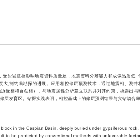
深，受盐岩遮挡影响地震资料质量差，地震资料分辨能力和成像品质低, 
度大,制约着勘探的进展。应用相控储层预测技术，通过地震相、测井
地边缘相和台盆相），与地震属性分析建立联系并对其约束，挑选出与
储层发育区。钻探实践表明，相控基础上的储层预测结果与实钻吻合率1
F block in the Caspian Basin, deeply buried under gypsiferous rock,
ficult to be predicted by conventional methods with unfavorable facto