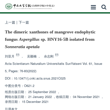
上一篇
|
下一篇
The dimeric xanthones of mangrove endophytic
fungus
Aspergillus
sp. HNY16-5B isolated from
Sonneratia apetala
刘亚月
，
吴颖楠
，
佘志刚
Acta Scientiarum Naturalium Universitatis SunYatseni
Vol. 61, Issue
5, Pages: 76-83(2022)
DOI：
10.13471/j.cnki.acta.snus.2021C025
中图分类号：
O621.2
纸质出版日期：
25 September 2022
，
网络出版日期：
21 January 2022
，
收稿日期：
04 November 2021
，
录用日期：
15 December 2021
引用本文