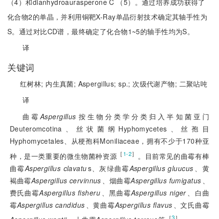
（4）和dianhydroaurasperone C （5）。通过培养成功获得了
化合物2的单晶，并利用铜靶X-Ray单晶衍射技术确定其轴手性为
S。通过对比CD谱，最终确定了化合物1~5的轴手性均为S。
译
关键词
红树林;
内生真菌;
Aspergillus;
sp.;
次级代谢产物;
二聚呫吨
译
曲霉
Aspergillus
按生物分类学分类归入半知菌亚门
Deuteromcotina、丝状菌纲Hyphomycetes、丝孢目
Hyphomycetales、从梗孢科Moniliaceae，拥有不少于170种亚
［
］
1-2
种，是一类重要的微生物菌种资源
。目前常见的曲霉有棒
曲霉
Aspergillus clavatu
s、灰绿曲霉
Aspergillus gluucus
、黄
褐曲霉
Aspergillus cervinnus
、烟曲霉
Aspergillus fumigatus
、
费氏曲霉
Aspergillus fisheru
、黑曲霉
Aspergillus niger
、白曲
霉
Aspergillus candidus
、黄曲霉
Aspergillus flavus
、文氏曲霉
［
3
］