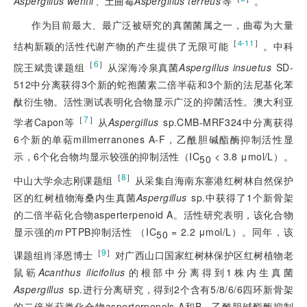
Aspergillus wentii
、土曲霉
Aspergillus terreus
等
。
作为目前最大、最广泛被研究的真菌菌属之一，曲霉为大量
［
］
4-11
结构新颖的活性代谢产物的产生提供了无限可能
。中科
［
6
］
院王斌贵课题组
从深海冷泉真菌
Aspergillus insuetus
 SD-
512中分离获得3个新的蛇孢菌素二倍半萜和3个新的法尼基化苯
酞衍生物。活性测试表明化合物显示广泛的抑菌活性。澳大利亚
［
7
］
学者Capon等
从
Aspergillus
 sp.CMB-MRF324中分离获得
6个新的单萜millmerranones A-F，乙酰胆碱酯酶抑制活性显
示，6个化合物均显示较强的抑制活性（IC
<
 3.8 μmol/L）。
50
［
8
］
中山大学佘志刚课题组
从采集自海南东寨港红树林自然保护
区的红树植物海桑内生真菌
Aspergillus
 sp.中获得了1个新骨架
的二倍半萜化合物asperterpenoid A。活性研究表明，该化合物
显示强的
m
PTPB抑制活性 （IC
 = 2.2 μmol/L）。同年，该
50
［
9
］
课题组肖泽恩博士
对广西山口国家红树林保护区红树植物老
鼠簕
Acanthus ilicifolius
的根部中分离得到1株内生真菌
Aspergillus
 sp.进行分离研究，得到2个含有5/8/6/6四环新骨架
的二倍半萜类化合物asperterpenols A和B。乙酰胆碱酯酶抑制