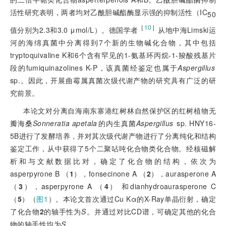
活性研究表明，两者均对乙酰胆碱酯酶显示强的抑制活性（IC
50
［
10
］
值分别为2.3和3.0 μmol/L）。德国学者
从地中海Limski运
河的海绵真菌中分离得到7个新的生物碱化合物，其中包括
tryptoquivaline K和6个含有罕见的1-氨基环丙烷-1-羧酸残基片
段的fumiquinazolines K-P，该真菌经鉴定也属于
Aspergillus
sp.。因此，开展曲霉属真菌次级代谢产物的研究具有广泛的研
究前景。
本论文对分离自海南东寨港红树林自然保护区的红树植物无
瓣海桑
Sonneratia apetala
的内生真菌
Aspergillus
 sp. HNY16-
5B进行了发酵培养，并对其次级代谢产物进行了分离纯化和结构
鉴定工作，从中获得了5个二聚呫吨化合物类化合物。经核磁解
析和与文献数据比对，确定了化合物的结构，依次为
asperpyrone B （
1
），fonsecinone A （
2
），aurasperone A
（
3
），asperpyrone A （
4
） 和dianhydroaurasperone C
（
5
）（
图1
）。本论文首次通过Cu Kα的X-Ray单晶衍射，确定
了化合物
2
的轴手性为
S
。并通过对比CD谱，可确定其他的化合
物的轴手性均为
S
。