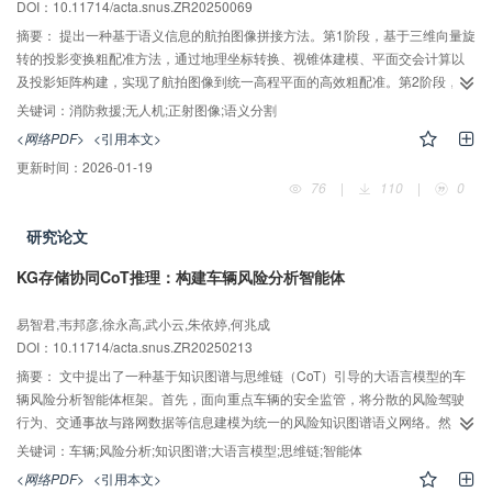
DOI：10.11714/acta.snus.ZR20250069
摘要：
提出一种基于语义信息的航拍图像拼接方法。第1阶段，基于三维向量旋
转的投影变换粗配准方法，通过地理坐标转换、视锥体建模、平面交会计算以
及投影矩阵构建，实现了航拍图像到统一高程平面的高效粗配准。第2阶段，基
于语义分割与LightGlue特征匹配的行间误差优化方法，将粗配准后的每行图像
关键词：
消防救援;无人机;正射图像;语义分割
作为独立优化单元，通过语义分割获取道路拓扑结构，结合轻量化特征匹配网
<网络PDF>
<引用本文>
络与几何约束优化，实现高精度行间配准。实验结果表明，通过构建双阶段优
更新时间：
2026-01-19
化模型有效克服了相机内参的依赖，最终以可视化的方式在地理信息系统界面
76
|
110
|
0
上展示准确的受灾地点，全面、系统记录了灾情特征。
研究论文
KG存储协同CoT推理：构建车辆风险分析智能体
易智君,韦邦彦,徐永高,武小云,朱依婷,何兆成
DOI：10.11714/acta.snus.ZR20250213
摘要：
文中提出了一种基于知识图谱与思维链（CoT）引导的大语言模型的车
辆风险分析智能体框架。首先，面向重点车辆的安全监管，将分散的风险驾驶
行为、交通事故与路网数据等信息建模为统一的风险知识图谱语义网络。然
后，设计了基于提示词工程的分级推理CoT架构，引导大语言模型实现理解问
关键词：
车辆;风险分析;知识图谱;大语言模型;思维链;智能体
题、查询数据、确认结果和修正查询的可溯源推理过程，提升问答的准确性与
<网络PDF>
<引用本文>
鲁棒性。实验证明，车辆风险分析智能体能够有效支持自然语言交互下的风险