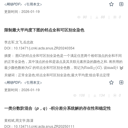
<网络PDF>
<引用本文>
更新时间：
2026-01-19
90
|
88
|
0
限制最大平均度下图的邻点全和可区别全染色
李志军,文飞,岳忠政
DOI：10.13471/j.cnki.acta.snus.ZR20240354
摘要：
图
的邻点全和可区别全染色是一个满足任意两个相邻顶点的全和不同
G
G
的正常全染色，其中顶点的全和是该点及其关联元素所染的颜色之和. 将所用的
最少颜色数称为
的邻点全和可区别全色数，简记为
. 设
G
f
f
t
t
n
n
d
d
i
Σ
i
G
(
)
m
m
a
a
d
d
G
(
)
G
G
G
Σ
和
分别表示图
的最大平均度和最大度，运用组合零点定理与权转移法
Δ
G
(
)
G
Δ
G
G
关键词：
正常全染色;邻点全和可区别全染色;最大平均度;组合零点定理
12
得到： （i）若
且
，则
； （ii）若
Δ
G
(
=
3
)
=
3
m
m
a
a
d
d
G
(
<
12
)
<
5
f
f
t
t
n
n
d
d
i
Σ
i
G
≤
(
6
)
≤
6
Δ
G
G
G
Σ
<网络PDF>
<引用本文>
5
11
且
， 则
； （iii）若
且
Δ
G
(
=
4
)
=
4
m
m
a
a
d
d
G
(
<
11
)
<
5
f
f
t
t
n
n
d
d
i
Σ
i
G
≤
(
8
)
≤
8
Δ
G
(
≥
5
)
≥
5
Δ
G
G
G
Δ
G
Σ
5
更新时间：
2026-01-19
7
， 则
. 从而推知，当图
满足
m
m
a
a
d
d
G
(
<
7
)
3
<
f
f
t
t
n
n
d
d
i
Σ
i
G
≤
(
m
a
)
x
≤
{
9
m
,
Δ
a
G
x
+
{
2
9
}
,
(
)
+
2
}
G
G
G
Δ
G
G
106
|
134
|
0
Σ
3
7
且
时，邻点全和可区别全染色猜想（崔福祥等，
Δ
G
(
≥
7
)
≥
7
m
m
a
a
d
d
G
(
<
7
)
3
<
Δ
G
G
3
2023）是成立的.
一类分数阶混合（
p，q
）-积分差分系统解的存在性和稳定性
黄程斌,周文学,陈潇
DOI：10.13471/j.cnki.acta.snus.ZR20250111