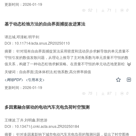
更新时间：
2026-01-19
分析与关联挖掘，在多种复杂查询任务中表现良好，并能结合子图分析为交通
52
|
71
|
0
管理提供高效、智能和可解释的决策分析工具。
基于动态松弛方法的自由界面捕捉改进算法
谭志城,邓潼彬,明平剑
DOI：10.11714/acta.snus.ZR20250110
摘要：
针对现有自由界面捕捉算法采用密度和流动异步求解导致的单元质量不
守恒引发的数值发散问题，从理论上推导了主对角系数与单元质量不守恒的数
值关系，构建了一种动态松弛求解策略。在质量不守恒的单元动态地更新松弛
系数以保证动量方程对角占优，避免了求解发散；结合隐式高分辨率面心密度
关键词：
自由界面;流体体积法;松弛系数;高分辨率插值
插值方法的选取，构造了改进的自由界面捕捉算法。通过经典的溃坝自由界面
<网络PDF>
<引用本文>
捕捉算例，验证了改进算法的性能。结果表明，动态松弛策略可以有效提高数
更新时间：
2026-01-19
值鲁棒性和计算效率，隐式高分辨率面心物性插值策略则可以有效降低数值耗
75
|
97
|
0
散，且在大密度比和大库朗特数场景下性能改进效果更显著。
多因素融合驱动的电动汽车充电负荷时空预测
王继波,丁卉,刘明鑫,郭悠游
DOI：10.13471/j.cnki.acta.snus.ZR20250184
摘要：
针对多因素影响下城市电动汽车充电负荷的预测问题，提出了时空图卷