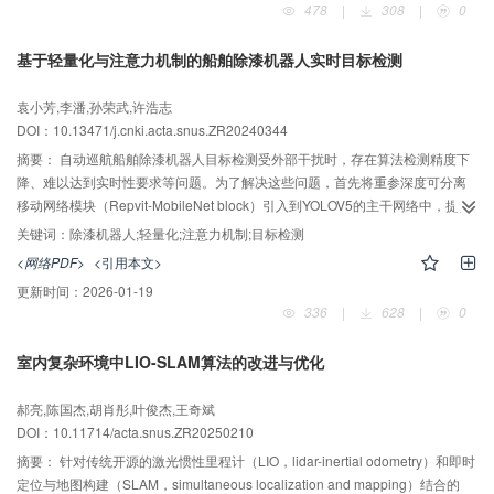
478
|
308
|
0
基于轻量化与注意力机制的船舶除漆机器人实时目标检测
袁小芳,李潘,孙荣武,许浩志
DOI：10.13471/j.cnki.acta.snus.ZR20240344
摘要：
自动巡航船舶除漆机器人目标检测受外部干扰时，存在算法检测精度下
降、难以达到实时性要求等问题。为了解决这些问题，首先将重参深度可分离
移动网络模块（Repvit-MobileNet block）引入到YOLOV5的主干网络中，提高
检测速度。其次，在骨干网络每个阶段后增加位置注意力机制，扩大模型的全
关键词：
除漆机器人;轻量化;注意力机制;目标检测
局感受野，提升模型的目标定位及抗干扰能力。然后，将卷积块注意力模块
<网络PDF>
<引用本文>
（CBMA）引入到颈部网络中，通过融合CBMA模块增强特征提取能力，提高网
更新时间：
2026-01-19
络模型的检测性能。最后，提出了一种Refine-Loss损失函数，通过优化预测框
336
|
628
|
0
和真实框的几何关系、兼顾IOU的权重和置信度信息，提高对机器人目标位置的
检测精度。在船舶机器人实验数据集中进行测试与验证，结果表明：融合
室内复杂环境中LIO-SLAM算法的改进与优化
Repvit-MobileNet block与注意力机制的YOLOV5轻量化网络平均检测精度达到
了84.1%，在边缘设备上的推理运算速度达到了26.6 f/s，满足船舶除漆机器人
郝亮,陈国杰,胡肖彤,叶俊杰,王奇斌
目标检测工业应用的需求。
DOI：10.11714/acta.snus.ZR20250210
摘要：
针对传统开源的激光惯性里程计（LIO，lidar-inertial odometry）和即时
定位与地图构建（SLAM，simultaneous localization and mapping）结合的