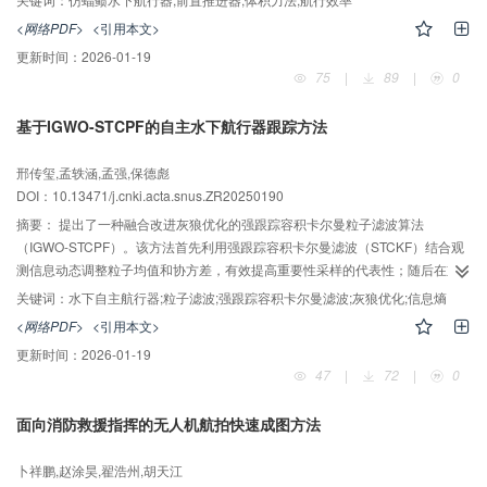
对水下航行器启动加速到稳定航行的速度、升力系数、阻力系数、升阻比和俯
<网络PDF>
<引用本文>
仰力矩系数以及稳定航行中的速度场、压力场和涡结构进行了分析。研究结果
更新时间：
2026-01-19
显示，通过优化仿蝠鲼水下航行器的前置推进器的安装位置和角度，可显著提
75
|
89
|
0
升其航行效率；改变推进器的安装角度可有效提高水下航行器的升阻比和稳定
性。
基于IGWO-STCPF的自主水下航行器跟踪方法
邢传玺,孟轶涵,孟强,保德彪
DOI：10.13471/j.cnki.acta.snus.ZR20250190
摘要：
提出了一种融合改进灰狼优化的强跟踪容积卡尔曼粒子滤波算法
（IGWO-STCPF）。该方法首先利用强跟踪容积卡尔曼滤波（STCKF）结合观
测信息动态调整粒子均值和协方差，有效提高重要性采样的代表性；随后在重
采样阶段引入信息熵加权的灰狼优化策略，以增强粒子的多样性并抑制退化现
关键词：
水下自主航行器;粒子滤波;强跟踪容积卡尔曼滤波;灰狼优化;信息熵
象。仿真实验表明，相比STCKF、标准粒子滤波（PF）、粒子群优化滤波
<网络PDF>
<引用本文>
（PSO-PF）和粒子群优化-立方卡尔曼粒子滤波（PSO-CPF）方法，所提算法
更新时间：
2026-01-19
在轨迹估计精度上分别提升了13.41%、18.58%、21.86%和21.33%。结果验
47
|
72
|
0
证了IGWO-STCPF在复杂水下环境中具备更强的鲁棒性和跟踪性。
面向消防救援指挥的无人机航拍快速成图方法
卜祥鹏,赵涂昊,翟浩州,胡天江