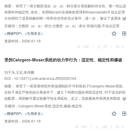
摘要：
研究了一类分数阶混合（p，q）-积分差分系统解的存在性、唯一性以及
有限时间稳定性. 首先， 利用Banach压缩映射原理和Krasnoselskii不动点定理
分别得到了该系统解的唯一性和存在性的充分条件；进一步， 验证了该系统解
在特定条件下的有限时间稳定性；为验证理论结果的有效性， 给出实例并通过
关键词：
分数阶（p，q）-积分;分数阶（p，q）-差分;初值问题;不动点定理
其数值结果验证了主要结论的可行性与适用性.
<网络PDF>
<引用本文>
更新时间：
2026-01-19
102
|
57
|
0
受扰Calogero-Moser系统的动力学行为：适定性、稳定性和爆破
刘千乐,王忠,朱伟鹏
DOI：10.13471/j.cnki.acta.snus.ZR20250163
摘要：
研究了一类受幂律型外势场调制的不可积双粒子Calogero-Moser系统.
在粒子满足严格初始分离条件下，建立了柯西问题的局部适定性. 对于适当的初
始配置，局部解可通过能量守恒全局延拓；反之，负能量条件将诱发有限或无
限时间爆破. 当系统能量处于临界阈值时，分析了稳态解的线性（不）稳定性.
关键词：
Calogero-Moser系统;适定性;爆破;稳定性
数值模拟采用带自适应步长控制的四阶龙格-库塔算法，模拟结果表明：轨迹演
<网络PDF>
<引用本文>
化依幂指数α和初始条件不同，或收敛至稳态或呈现爆破. 增大α值会加快收敛
更新时间：
2026-01-19
速度并抑制振荡动力学行为，促使系统从周期性运动向静态平衡转变.
100
|
182
|
0