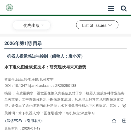
优先出版
List of Issues
2026年第1期 目录
机器人视觉感知与控制（组稿人：袁小芳）
水下退化图像恢复技术：研究现状与未来趋势
查富生,吕品,郭伟,王鹏飞,孙立宁
DOI：10.13471/j.cnki.acta.snus.ZR20250138
摘要：
高质量的水下视觉图像输入先验信息对于水下机器人完成多种作业任务
至关重要。文中首先分析水下图像退化成因，从原理上解释常见的图像退化类
型，并引出了退化恢复的两种途径：水下图像增强和水下相机标定。其次，系
统梳理了水下图像增强方法的研究现状、现有水下数据集以及水下图像质量评
关键词：
水下机器人;水下图像增强;水下相机标定;深度学习
价体系。随后，总结了水下相机标定方法及其优点与不足。最后，对水下退化
<网络PDF>
<引用本文>
恢复技术的未来研究趋势进行综述，涉及增强算法的鲁棒性和泛化能力、多传
更新时间：
2026-01-19
感器融合与高级视觉任务集成等领域。