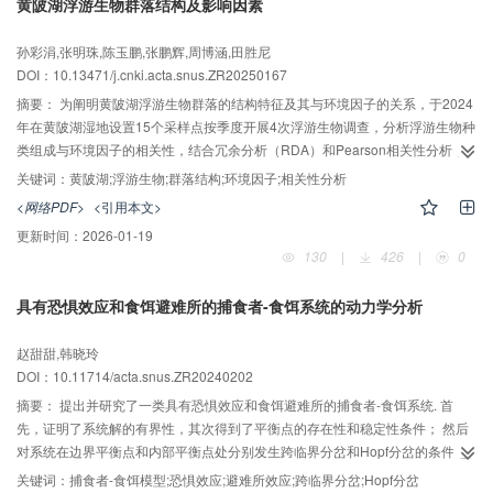
黄陂湖浮游生物群落结构及影响因素
开发。
孙彩涓,张明珠,陈玉鹏,张鹏辉,周博涵,田胜尼
DOI：10.13471/j.cnki.acta.snus.ZR20250167
摘要：
为阐明黄陂湖浮游生物群落的结构特征及其与环境因子的关系，于2024
年在黄陂湖湿地设置15个采样点按季度开展4次浮游生物调查，分析浮游生物种
类组成与环境因子的相关性，结合冗余分析（RDA）和Pearson相关性分析，
深入探讨浮游生物群落结构和环境因子的关系。4个季节共鉴定浮游植物8门84
关键词：
黄陂湖;浮游生物;群落结构;环境因子;相关性分析
属200种，其中硅藻门占比最高（33.5%），绿藻门其次（26.0%）。浮游植物
<网络PDF>
<引用本文>
密度季节变化表现为夏季＞春季＞秋季＞冬季，主要优势种包括简单舟形藻
更新时间：
2026-01-19
（Navicula simples）、科曼小环藻（Cyclotella comensis）和小席藻
130
|
426
|
0
（Phormidium tenue）等。浮游动物共鉴定出17科34属59种，以轮虫类为主
（62.7%）。浮游动物密度季节分布为夏季＞冬季＞春季＞秋季，主要优势种
具有恐惧效应和食饵避难所的捕食者-食饵系统的动力学分析
为针簇多针轮虫（Polyarthra trigla）、跨立小剑水蚤（Microcyclops
varicans）和脆弱象鼻溞（Bosmina fatalis）。浮游植物Shannon-Wiener多样
赵甜甜,韩晓玲
性指数平均值为2.06，Pielou均匀度指数平均值为0.71，Margalef丰富度指数
DOI：10.11714/acta.snus.ZR20240202
平均值为3.45，经综合评估可知黄陂湖物种丰富度较高、群落结构较复杂，总
体表现为轻-中度污染、一般级别水质。RDA和相关分析表明，浮游植物群落主
摘要：
提出并研究了一类具有恐惧效应和食饵避难所的捕食者-食饵系统. 首
要受水温、化学需氧量和总磷影响，而浮游动物群落则与营养盐、溶解氧和水
先，证明了系统解的有界性，其次得到了平衡点的存在性和稳定性条件； 然后
温相关性较强。
对系统在边界平衡点和内部平衡点处分别发生跨临界分岔和Hopf分岔的条件进
行了分析； 最后通过数值模拟验证了之前的理论结果.
关键词：
捕食者-食饵模型;恐惧效应;避难所效应;跨临界分岔;Hopf分岔