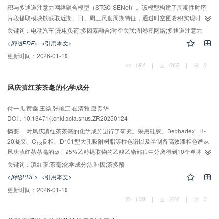
积与多通道注意力网络融合模型（STGC-SENet）。该模型构建了周期性时序
片段提取模块以获取近期、日、周三尺度周期特征，通过时空图卷积实现时序
依赖与空间拓扑关联的同步建模，引入SE通道注意力层对多因素特征通道进行
关键词：
电动汽车;充电负荷;多因素融合;时空关联;图卷积网络;多通道注意力
重标定，动态强化关键特征。基于真实数据的实验表明：相比于长短时记忆网
<网络PDF>
<引用本文>
络（LSTM）、多视角时空图卷积网络（MSTGCN）、基于注意力的时空图卷
更新时间：
2026-01-19
积网络（ASTGCN）等基线模型，STGC-SENet的平均绝对误差分别下降
184
|
265
|
0
3.36、0.56、1.10。在因素敏感性方面，相比于近期、周时序片段，日周期因
子的加入对模型预测提升效果最为显著；在历史充电负荷输入下，充电桩占用
凤庆滇红茶茶毫的化学成分
数与实时电价融入能够获得最优的预测效果，整体平均绝对误差下降至5.08，
而充电桩数目和气象因素的融入并未带来较好的预测效果提升。
付一凡,黄鑫,王焱,张艳江,崔清雅,唐贵华
DOI：10.13471/j.cnki.acta.snus.ZR20250124
摘要：
对凤庆滇红茶茶毫的化学成分进行了研究。采用硅胶、Sephadex LH-
20凝胶、C
反相、D101型大孔吸附树脂等柱色谱以及半制备高效液相色谱从
18
凤庆滇红茶茶毫的φ = 95%乙醇提取物的乙酸乙酯部位中分离得到10个单体成
分。它们的结构经过核磁共振、质谱、圆二色谱等波谱学方法分析分别鉴定为
关键词：
滇红茶;茶毫;化学成分;咖啡因;茶多酚
咖啡因（1）、没食子酸（2）、山柰酚（3）、表儿茶素（4）、儿茶素
<网络PDF>
<引用本文>
（5）、异槲皮苷（6）、表儿茶素没食子酸酯（7）、pyrrolidinone H（8）、
更新时间：
2026-01-19
椴树苷（9）和山柰酚-3-O-（2，6-二-O-反式-对-香豆酰基）-β-D-吡喃葡萄糖苷
108
|
224
|
0
（10）。初步的含量分析表明咖啡因的含量较高，占茶毫干质量的0.64%，茶
多酚类成分含量占比达到茶毫干质量的0.03%，表明凤庆滇红茶茶毫值得深入