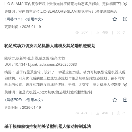
LIO-SLAM在室内复杂环境中受激光特征稀疏与动态遮挡影响、定位精度下降等
问题，提出一种融合视觉里程计的改进方法。在保持LIO-SLAM 激光惯性紧耦
关键词：
室内自主定位;LIO-SLAM;ORB-SLAM;视觉里程计;多传感器融合
合框架的基础上，引入基于ORB特征的三维定位与地图构建算法（ORB-
<网络PDF>
<引用本文>
SLAM）作为独立的视觉里程计模块，为系统提供高频率、丰富纹理的视觉约束
更新时间：
2026-01-19
信息。通过自适应权重融合策略，实现激光、惯性与视觉观测的多源优化，增
307
|
409
|
0
强了在弱几何约束、纹理丰富但结构复杂环境中的鲁棒性。在多种典型室内场
景（走廊、开放大厅及动态人群环境）中开展了实验验证。结果表明，相较于
轮足式动力切换四足机器人建模及其足端轨迹规划
原始LIO-SLAM，整体轨迹误差降低至原始系统的70%。研究验证了视觉-激光-
惯性多模态融合在室内复杂环境下的可行性与有效性，为高精度室内自主定位
陈明方,胡新坤,张永霞,成之煜,徐亮,方旗
与地图构建提供了新的思路。
DOI：10.13471/j.cnki.acta.snus.ZR20250083
摘要：
基于行星系齿轮，设计了一种适应能力强、动力可切换型轮足机器人腿
部结构。引入优化后的修正摆线轨迹规划与轮足切换足端轨迹规划，在不同方
向上的位置、速度和加速度曲线均连续、平滑、无突变，满足机器人控制要
求。基于虚拟模型控制方法，通过WEBOTS平台仿真与单腿实物样机实验，得
关键词：
轮足式机器人;动力切换;轨迹规划;虚拟模型控制
出摆线轨迹偏差集中于摆动相终点位置和抬腿最高点处，分别为20和5 mm；机
<网络PDF>
<引用本文>
构重复定位最大偏差为4 mm，仅为其足端零部件半径（18 mm）的22.2%；轮
更新时间：
2026-01-19
足切换足端轨迹在
方向的平均误差约为2.4 mm，在
方向的平均误差为1.26
X
Y
X
Y
491
|
456
|
0
mm，可完成姿态切换任务。研究成果为轮足式复合机器人设计提供了较好的指
导。
基于模糊前馈控制的关节型机器人振动抑制算法