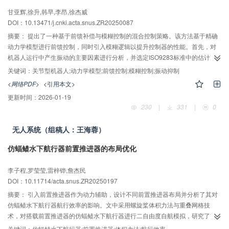
甘亚辉,徐升,韩早,李昂,徐杰威
DOI：10.13471/j.cnki.acta.snus.ZR20250087
摘要：
提出了一种基于前馈补偿与模糊控制的混合控制策略。该方法基于精确
动力学模型进行前馈控制，同时引入模糊逻辑以提升控制器的性能。首先，对
机器人运行中产生振动的主要因素进行分析，并选定ISO9283标准中的估计准
确度作为性能评估指标，用于量化轨迹跟踪误差与振动抑制的效果。文中将提
关键词：
关节型机器人;动力学模型;前馈控制;模糊控制;振动抑制
出的模糊前馈控制算法与传统PD控制、结合前馈补偿的PD控制进行了对比。仿
<网络PDF>
<引用本文>
真结果表明，该方法在轨迹跟踪精度和振动抑制效果方面均表现出显著提升，
更新时间：
2026-01-19
验证了方法的有效性与优越性。
230
|
331
|
0
无人系统（组稿人：王海蓉）
仿蝠鲼水下航行器前置推进器的布局优化
李子程,罗莹莹,雷梓铧,詹杰民
DOI：10.11714/acta.snus.ZR20250197
摘要：
引入前置推进器作为动力辅助，设计不同前置推进器布局并分析了其对
仿蝠鲼水下航行器航行效率的影响。文中采用螺旋桨体积力法与重叠网格技
术，对搭载前置推进器的仿蝠鲼水下航行器进行二自由度自航模拟，研究了前
置推进器安装位置、角度等参数对水下航行器整体水动力性能的影响；同时，
关键词：
仿蝠鲼水下航行器;前置推进器;体积力法;航行效率