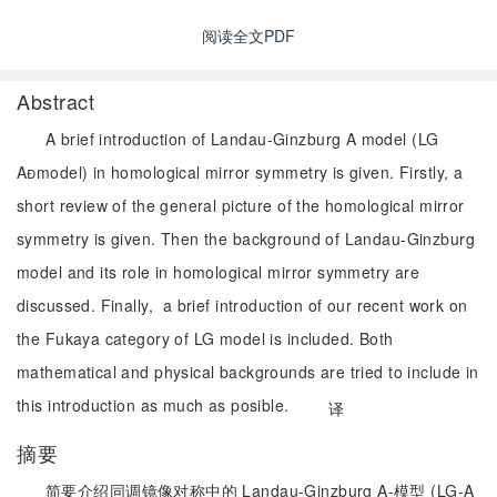
阅读全文PDF
Abstract
A brief introduction of Landau-Ginzburg A model (LG
Amodel) in homological mirror symmetry is given. Firstly, a
short review of the general picture of the homological mirror
symmetry is given. Then the background of Landau-Ginzburg
model and its role in homological mirror symmetry are
discussed. Finally, a brief introduction of our recent work on
the Fukaya category of LG model is included. Both
mathematical and physical backgrounds are tried to include in
this introduction as much as posible.
译
摘要
简要介绍同调镜像对称中的 Landau-Ginzburg A-模型 (LG-A