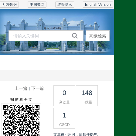
万方数据
中国知网
维普资讯
English Version
高级检索
期刊在线
订阅联系
上一篇
下一篇
|
0
148
扫 描 看 全 文
浏览量
下载量
1
CSCD
文章被引用时，请邮件提醒。