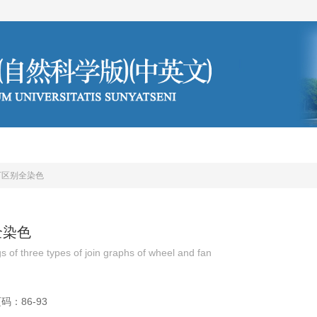
编委会
投稿须知
可区别全染色
全染色
s of three types of join graphs of wheel and fan
码：86-93