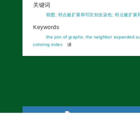
关键词
联图
;
邻点被扩展和可区别全染色
;
邻点被扩展
Keywords
the join of graphs
;
the neighbor expanded sum
coloring index
译
地址
联系电
技术