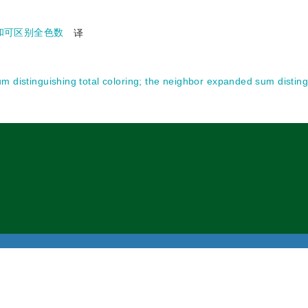
和可区别全色数
译
 distinguishing total coloring
;
the neighbor expanded sum distingu
：广州市海珠区新港西路135号 中山大学南校园东北区311栋
邮编：510275
话：020-84112585，84113223
Email：xuebaozr@mail.sysu.edu.cn
支持由北京北大方正电子有限公司提供
京ICP备09064830号-19
京公网安备110