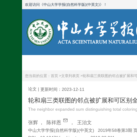
欢迎访问《中山大学学报(自然科学版)(中英文)》！
首页
期刊简介
您当前的位置：
首页 >
文章列表页 >
轮和扇三类联图的邻点被扩展和
论文
|
更新时间：2023-12-11
轮和扇三类联图的邻点被扩展和可区别
The neighbor expanded sum distinguishing total coloring
张辉
，
陈祥恩
，
王治文
中山大学学报(自然科学版)(中英文)
2019年58卷第3期 页