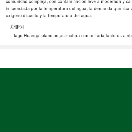
comunidad compleja, con contaminación leve a moderada y calid
influenciada por la temperatura del agua, la demanda química d
oxígeno disuelto y la temperatura del agua.
关键词
lago Huangpi;plancton;estructura comunitaria;factores ambi