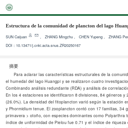
Estructura de la comunidad de plancton del lago Huangp
SUN Caijuan
,
ZHANG Mingzhu
,
CHEN Yupeng
,
ZHANG Pe
DOI：
10.13471/j.cnki.acta.snus.ZR20250167
摘要
Para aclarar las características estructurales de la comun
el humedal del lago Huangpi y se realizaron cuatro investigacio
Combinando análisis redundante (RDA) y análisis de correlación
En los 4 estaciones se identificaron 8 divisiones, 84 géneros y
(26.0%). La densidad del fitoplancton varió según la estación 
y Phormidium tenue. El zooplancton contó con 17 familias, 34 g
primavera > otoño, con especies dominantes como Polyarthra tri
índice de uniformidad de Pielou fue 0.71 y el índice de riqueza