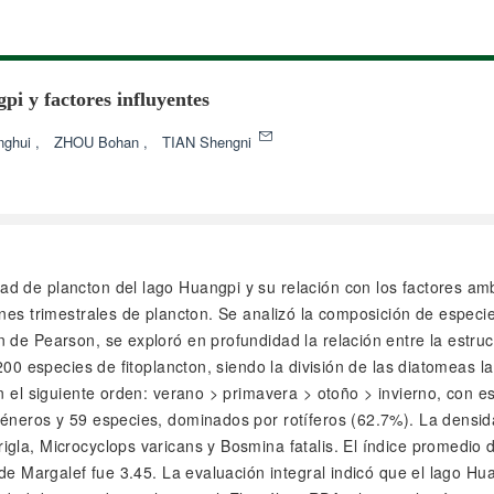
i y factores influyentes
nghui
,
ZHOU Bohan
,
TIAN Shengni
idad de plancton del lago Huangpi y su relación con los factores 
nes trimestrales de plancton. Se analizó la composición de especie
 de Pearson, se exploró en profundidad la relación entre la estruc
 200 especies de fitoplancton, siendo la división de las diatomeas
en el siguiente orden: verano > primavera > otoño > invierno, con
éneros y 59 especies, dominados por rotíferos (62.7%). La densida
gla, Microcyclops varicans y Bosmina fatalis. El índice promedio 
 de Margalef fue 3.45. La evaluación integral indicó que el lago Hu