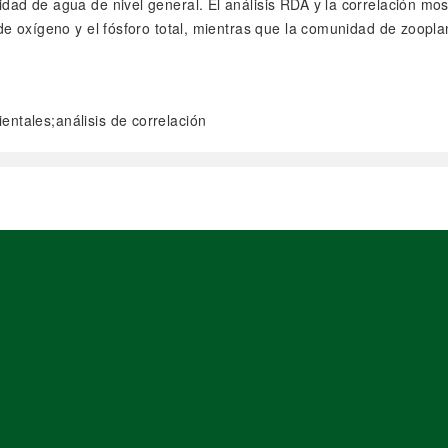
ad de agua de nivel general. El análisis RDA y la correlación mos
e oxígeno y el fósforo total, mientras que la comunidad de zooplan
entales;análisis de correlación
阅读全文