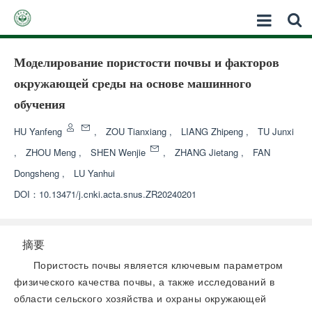
Моделирование пористости почвы и факторов
окружающей среды на основе машинного
обучения
HU Yanfeng
,
ZOU Tianxiang
,
LIANG Zhipeng
,
TU Junxi
,
ZHOU Meng
,
SHEN Wenjie
,
ZHANG Jietang
,
FAN
Dongsheng
,
LU Yanhui
DOI：
10.13471/j.cnki.acta.snus.ZR20240201
摘要
Пористость почвы является ключевым параметром
физического качества почвы, а также исследований в
области сельского хозяйства и охраны окружающей