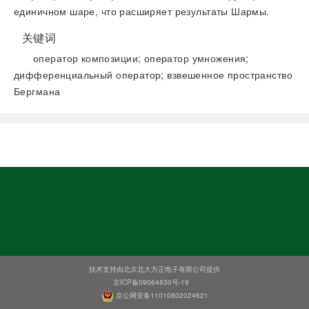
единичном шаре, что расширяет результаты Шармы.
关键词
оператор композиции; оператор умножения;
дифференциальный оператор; взвешенное пространство
Бергмана
阅读全文
技术支持由北京北大方正电子有限公司提供
京ICP备09064830号-19
京公网安备11010802024621