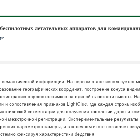
м беспилотных летательных аппаратов для командова
 семантической информации. На первом этапе используется ме
разование географических координат, построение конуса види
егистрацию аэрофотоснимков на единой плоскости высоты. На
 и сопоставления признаков LightGlue, где каждая строка изо
антической сегментации для получения топологии дорог и ком
ной межстрочной регистрации. Экспериментальные результаты 
ренних параметров камеры, и в конечном итоге позволяет визу
стемно фиксируя характеристики бедствия.