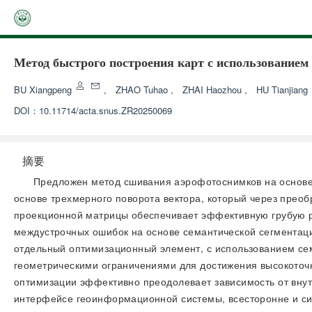
Метод быстрого построения карт с использование
BU Xiangpeng
,
ZHAO Tuhao
,
ZHAI Haozhou
,
HU Tianjiang
DOI：
10.11714/acta.snus.ZR20250069
摘要
Предложен метод сшивания аэрофотоснимков на основе
основе трехмерного поворота вектора, который через преоб
проекционной матрицы обеспечивает эффективную грубую р
междустрочных ошибок на основе семантической сегментации
отдельный оптимизационный элемент, с использованием сем
геометрическими ограничениями для достижения высокоточ
оптимизации эффективно преодолевает зависимость от внут
интерфейсе геоинформационной системы, всесторонне и си