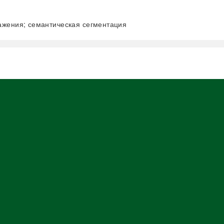
ажения; семантическая сегментация
阅读全文