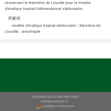
concernant le théorème de Liouville pour le modèle
climatique tropical tridimensionnel stationnaire.
关键词
modèle climatique tropical stationnaire ; théorème de
Liouville ; anisotropie
阅读全文
技术支持由北京北大方正电子有限公司提供
京ICP备09064830号-19
京公网安备11010802024621