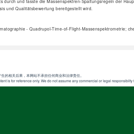
kts durch und fasste die Massenspektren-Spaltungsregeln der Hau
s und Qualitätsbewertung bereitgestellt wird.
omatographie - Quadrupol-Time-of-Flight-Massenspektrometrie; che
阅读全文
产生的相关后果，本网站不承担任何商业和法律责任。
ent is for reference only. We do not assume any commercial or legal responsibilty