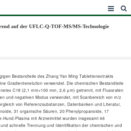
asierend auf der UFLC-Q-TOF-MS/MS-Technologie
igen Bestandteile des Zhang Yan Ming Tablettenextrakts
eine Gradientenelution verwendet. Die chemischen Bestandteile
inetex C18 (2,1 mm×100 mm, 2,6 μm) getrennt, mit Flussraten
iven und negativen Modus verwendet, mit Scanbereich von m/z
rgleich von Referenzsubstanzen, Datenbanken und Literatur,
penoide, 31 organische Säuren, 20 Phenylpropanoide, 17
e-Hund-Plasma mit Arzneimittel wurden insgesamt 46
e und schnelle Trennung und Identifikation der chemischen und