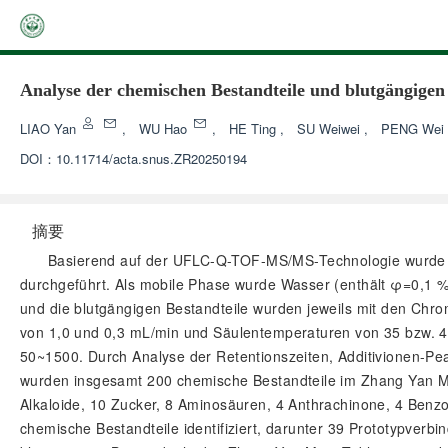
Analyse der chemischen Bestandteile und blutgängige
LIAO Yan
,
WU Hao
,
HE Ting
,
SU Weiwei
,
PENG Wei
DOI：
10.11714/acta.snus.ZR20250194
摘要
Basierend auf der UFLC-Q-TOF-MS/MS-Technologie wurde ei
durchgeführt. Als mobile Phase wurde Wasser (enthält φ=0,1 %
und die blutgängigen Bestandteile wurden jeweils mit den Ch
von 1,0 und 0,3 mL/min und Säulentemperaturen von 35 bzw. 40
50~1500. Durch Analyse der Retentionszeiten, Additivionen-P
wurden insgesamt 200 chemische Bestandteile im Zhang Yan Ming
Alkaloide, 10 Zucker, 8 Aminosäuren, 4 Anthrachinone, 4 Ben
chemische Bestandteile identifiziert, darunter 39 Prototypverb