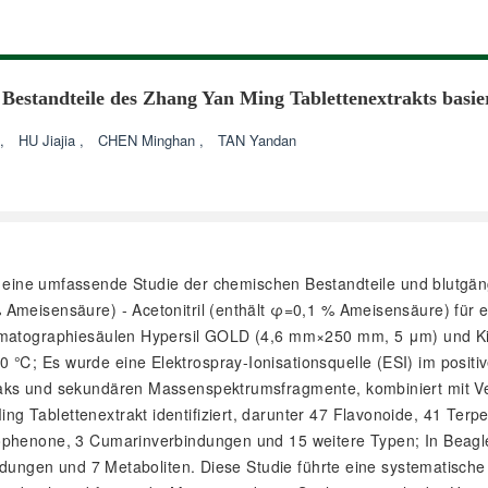
n Bestandteile des Zhang Yan Ming Tablettenextrakts b
,
HU Jiajia
,
CHEN Minghan
,
TAN Yandan
ne umfassende Studie der chemischen Bestandteile und blutgäng
 Ameisensäure) - Acetonitril (enthält φ=0,1 % Ameisensäure) für 
romatographiesäulen Hypersil GOLD (4,6 mm×250 mm, 5 μm) und K
 ℃; Es wurde eine Elektrospray-Ionisationsquelle (ESI) im posit
eaks und sekundären Massenspektrumsfragmente, kombiniert mit Ve
 Tablettenextrakt identifiziert, darunter 47 Flavonoide, 41 Ter
zophenone, 3 Cumarinverbindungen und 15 weitere Typen; In Beagl
indungen und 7 Metaboliten. Diese Studie führte eine systematisch