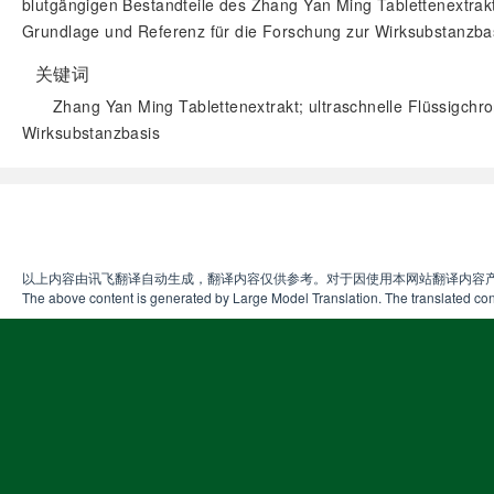
blutgängigen Bestandteile des Zhang Yan Ming Tablettenextra
Grundlage und Referenz für die Forschung zur Wirksubstanzbasi
关键词
Zhang Yan Ming Tablettenextrakt; ultraschnelle Flüssigchr
Wirksubstanzbasis
以上内容由讯飞翻译自动生成，翻译内容仅供参考。对于因使用本网站翻译内容
The above content is generated by Large Model Translation. The translated cont