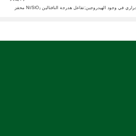
لل الحراري في وجود الهيدروجين;تفاعل هدرجة النافتالين