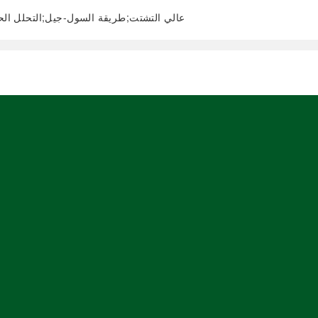
محفز Ni/SiO₂ عالي التشتت;طريقة السول-جيل;التح
阅读全文