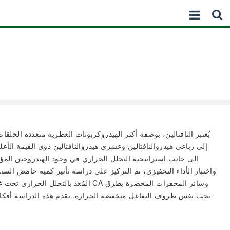
يُعتبر النافتالين، بوصفه أكثر الهيدروكربونات العطرية متعددة الحلق
إلى رباعي هيدروالنافتالين وعشري هيدروالنافتالين ذوي القيمة الأع
واختبار الأداء التحفيزي، تم التركيز على دراسة تأثير كمية حامض ال