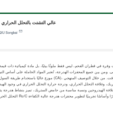
تحضير Ni/SiO₂ عالي التشتت بالتحلل ا
QIU Songbai
ات وفرة في قطران الفحم، ليس فقط ملوثًا بيئيًا، بل مادة كيميائية ذات قيم
لى. ومن بين جميع المحفزات الهدرجة، تُعتبر المواد الحاملة على أساس الن
ستريك، وغلافة التحلل الحراري، ودرجة حرارة التحلل الحراري في وجود الهي
التحلل الحراري المختلفة. كم