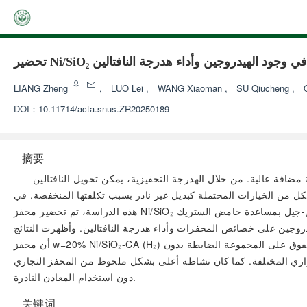
لحراري في وجود الهيدروجين وأداء هدرجة النافتالين
LIANG Zheng
,
LUO Lei
,
WANG Xiaoman
,
SU Qiucheng
,
DOI：
10.11714/acta.snus.ZR20250189
摘要
ة مضافة عالية. من خلال الهدرجة التحفيزية، يمكن تحويل النافتالين
يكل من الخيارات المحتملة كبديل غير نادر بسبب تكلفتها المنخفضة. في
هذه الدراسة، تم تحضير محفز Ni/SiO₂ موزع عاليًا باستخدام طريقة السول-جيل بمساعدة حامض الستريك (CA)، إلى جانب استراتيجية التحلل الحراري في وجود الهيدروجين المؤقت. من خلال التوصيف المنهجي
دروجين على خصائص المحفزات وأداء هدرجة النافتالين. وأظهرت النتائج
أن محفز w=20% Ni/SiO₂-CA (H₂) المُعد بالتحلل الحراري تحت غلافة الهيدروجين ونسبة مناسبة من حامض الستريك، تميز بنشاط هدرجة يتفوق على المجموعة الضابطة بدون CA وسائر المحفزات المحضرة بطرق
ا كان نشاطه أعلى بشكل ملحوظ من المحفز التجاري Ru/C تحت نفس ظروف التفاعل منخفضة الحرارة. تقدم هذه الدراسة أفكارًا وأساسًا تجريبيًا لتطوير محفزات هدرجة عالية الكفاءة
دون استخدام المعادن النادرة.
关键词