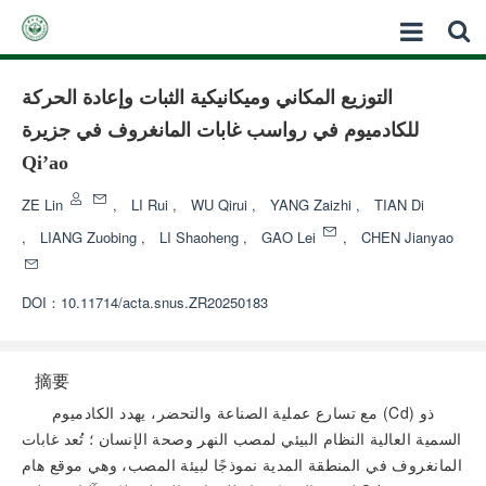
التوزيع المكاني وميكانيكية الثبات وإعادة الحركة
للكادميوم في رواسب غابات المانغروف في جزيرة
Qi’ao
ZE Lin
,
LI Rui
,
WU Qirui
,
YANG Zaizhi
,
TIAN Di
,
LIANG Zuobing
,
LI Shaoheng
,
GAO Lei
,
CHEN Jianyao
DOI：
10.11714/acta.snus.ZR20250183
摘要
مع تسارع عملية الصناعة والتحضر، يهدد الكادميوم (Cd) ذو
السمية العالية النظام البيئي لمصب النهر وصحة الإنسان ؛ تُعد غابات
المانغروف في المنطقة المدية نموذجًا لبيئة المصب، وهي موقع هام