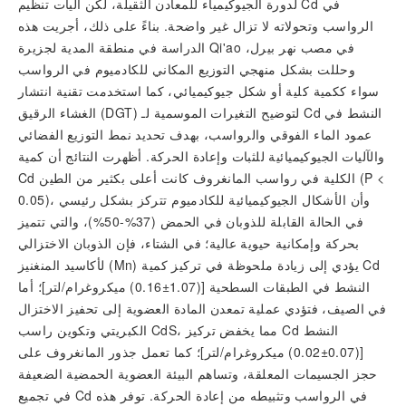
لدورة الجيوكيمياء للمعادن الثقيلة، لكن آليات تنظيم Cd في
الرواسب وتحولاته لا تزال غير واضحة. بناءً على ذلك، أجريت هذه
الدراسة في منطقة المدية لجزيرة Qi'ao في مصب نهر بيرل،
وحللت بشكل منهجي التوزيع المكاني للكادميوم في الرواسب
سواء ككمية كلية أو شكل جيوكيميائي، كما استخدمت تقنية انتشار
الغشاء الرقيق (DGT) لتوضيح التغيرات الموسمية لـ Cd النشط في
عمود الماء الفوقي والرواسب، بهدف تحديد نمط التوزيع الفضائي
والآليات الجيوكيميائية للثبات وإعادة الحركة. أظهرت النتائج أن كمية
Cd الكلية في رواسب المانغروف كانت أعلى بكثير من الطين (P <
0.05)، وأن الأشكال الجيوكيميائية للكادميوم تتركز بشكل رئيسي
في الحالة القابلة للذوبان في الحمض (37%-50%)، والتي تتميز
بحركة وإمكانية حيوية عالية؛ في الشتاء، فإن الذوبان الاختزالي
لأكاسيد المنغنيز (Mn) يؤدي إلى زيادة ملحوظة في تركيز كمية Cd
النشط في الطبقات السطحية [(1.07±0.16) ميكروغرام/لتر]؛ أما
في الصيف، فتؤدي عملية تمعدن المادة العضوية إلى تحفيز الاختزال
الكبريتي وتكوين راسب CdS، مما يخفض تركيز Cd النشط
[(0.07±0.02) ميكروغرام/لتر]؛ كما تعمل جذور المانغروف على
حجز الجسيمات المعلقة، وتساهم البيئة العضوية الحمضية الضعيفة
في تجميع Cd في الرواسب وتثبيطه من إعادة الحركة. توفر هذه